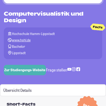
Computervisualistik und
Design
Facts
Hochschule Hamm-Lippstadt
www.hshl.de
Bachelor
Lippstadt
Frage stellen
Zur Studiengangs-Website
Übersicht
Details
Short-Facts