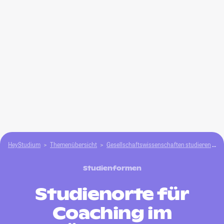
HeyStudium
Themenübersicht
Gesellschafts­­wissenschaften studieren
C
Studienformen
Studienorte für
Coaching im