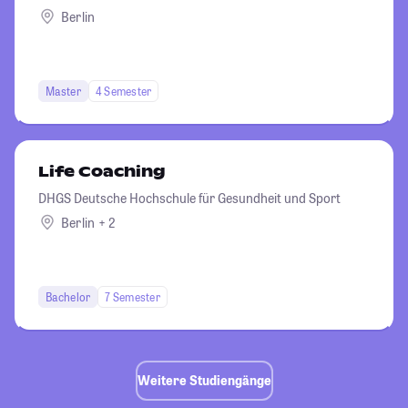
Management und Recht
Berlin
Master
4 Semester
Life Coaching
DHGS Deutsche Hochschule für Gesundheit und Sport
Berlin + 2
Bachelor
7 Semester
Weitere Studiengänge