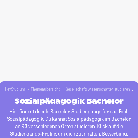
HeyStudium
Themenübersicht
Gesellschafts­­wissenschaften studieren
S
Sozialpädagogik Bachelor
Hier findest du alle Bachelor-Studiengänge für das Fach
Sozialpädagogik
. Du kannst Sozialpädagogik im Bachelor
an 93 verschiedenen Orten studieren. Klick auf die
Studiengangs-Profile, um dich zu Inhalten, Bewerbung,