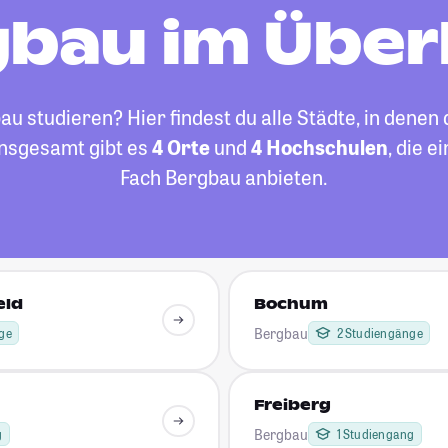
bau im Über
 studieren? Hier findest du alle Städte, in denen
Insgesamt gibt es
4 Orte
und
4 Hochschulen
, die 
Fach Bergbau anbieten.
eld
Bochum
Bergbau
ge
2 Studiengänge
Freiberg
Bergbau
g
1 Studiengang