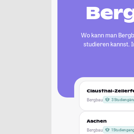
Berg
Wo kann man Bergbau
studieren kannst. 
Clausthal-Zellerf
Bergbau
3 Studiengän
Aachen
Bergbau
1 Studiengan