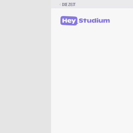
Zum
DIE ZEIT
Inhalt
springen