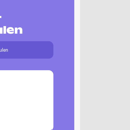
-
ulen
ulen