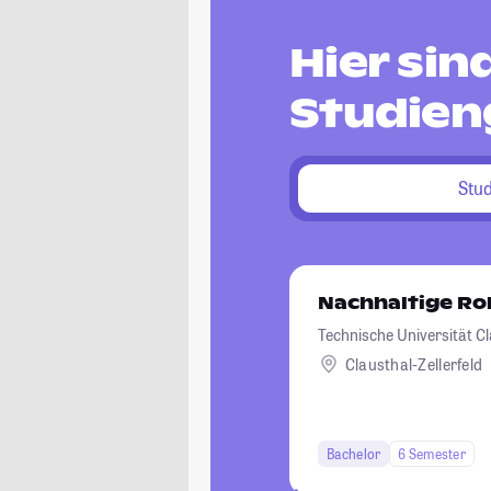
Hier si
Studien
Stu
Nachhaltige Ro
Technische Universität C
Clausthal-Zellerfeld
Bachelor
6 Semester