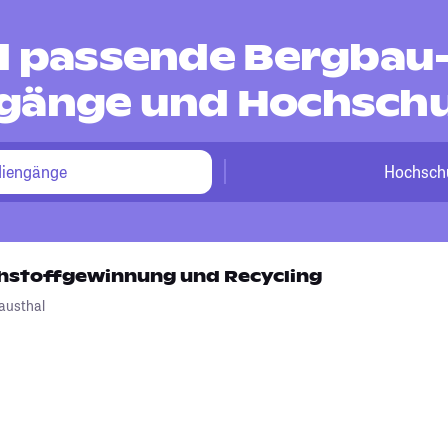
nd passende Bergbau
gänge und Hochsch
diengänge
Hochsch
hstoffgewinnung und Recycling
lausthal