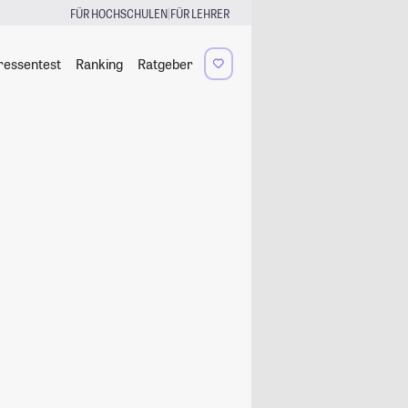
|
FÜR HOCHSCHULEN
FÜR LEHRER
ressentest
Ranking
Ratgeber