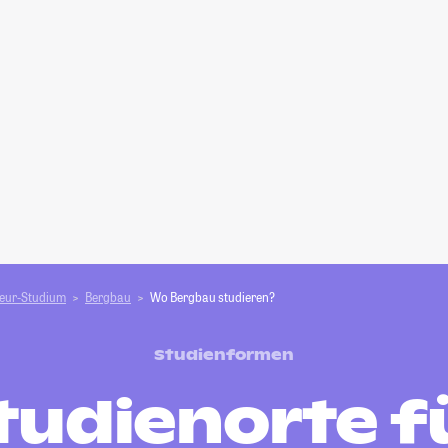
ieur-Studium
Bergbau
Wo Bergbau studieren?
Studienformen
tudienorte f