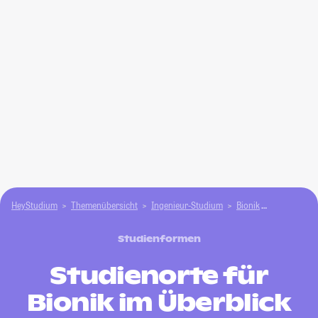
HeyStudium
Themenübersicht
Ingenieur-Studium
Bionik
Wo Bionik s
Studienformen
Studienorte für
Bionik im Überblick