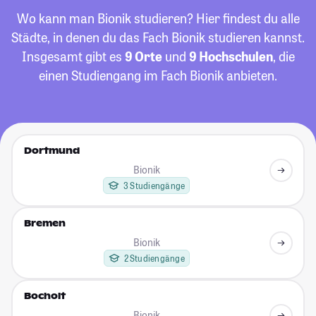
Wo kann man Bionik studieren? Hier findest du alle
Städte, in denen du das Fach Bionik studieren kannst.
Insgesamt gibt es
9 Orte
und
9 Hochschulen
, die
einen Studiengang im Fach Bionik anbieten.
Dortmund
Bionik
3 Studiengänge
Bremen
Bionik
2 Studiengänge
Bocholt
Bionik