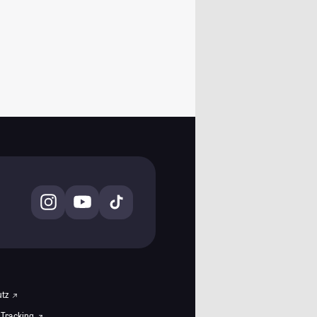
utz
 Tracking