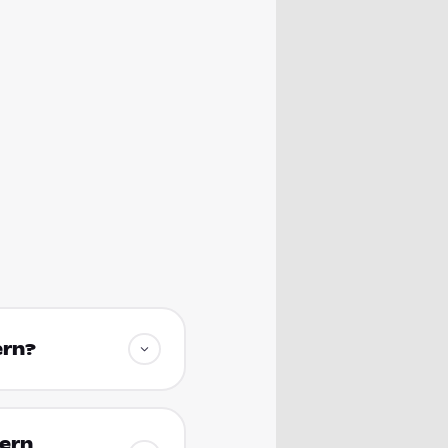
ern?
yern