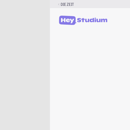
Zum
DIE ZEIT
Inhalt
springen