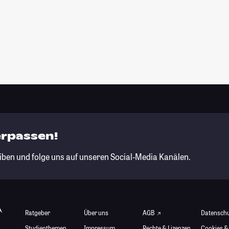
erpassen!
iben und folge uns auf unseren Social-Media Kanälen.
Ratgeber
Über uns
AGB
Datensch
Studienthemen
Impressum
Rechte & Lizenzen
Cookies &