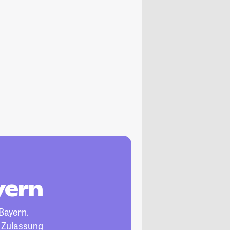
yern
Bayern.
, Zulassung