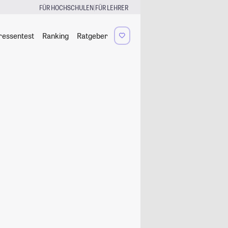
|
FÜR HOCHSCHULEN
FÜR LEHRER
ressentest
Ranking
Ratgeber