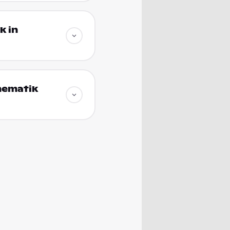
k in
hematik