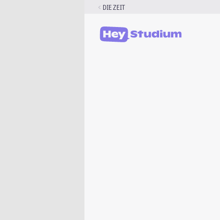
Zum
DIE ZEIT
Inhalt
springen