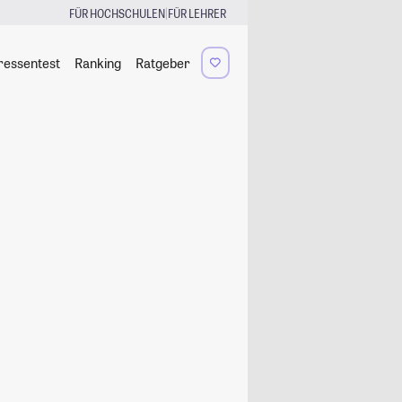
|
FÜR HOCHSCHULEN
FÜR LEHRER
ressentest
Ranking
Ratgeber