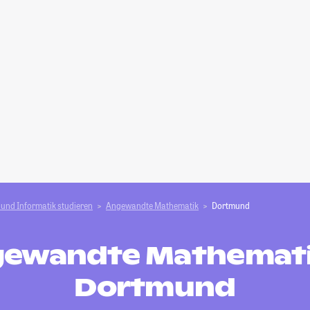
und Informatik studieren
Angewandte Mathematik
Dortmund
ewandte Mathemati
Dortmund