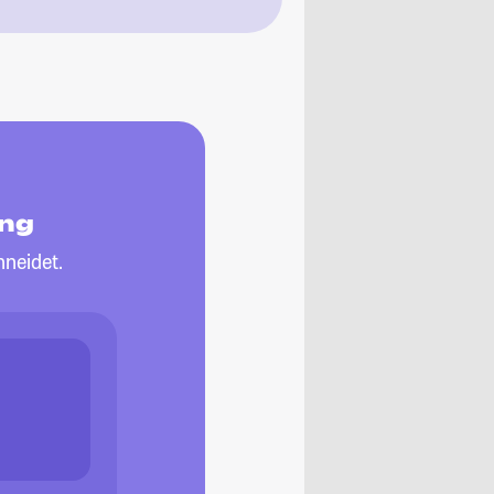
ing
neidet.