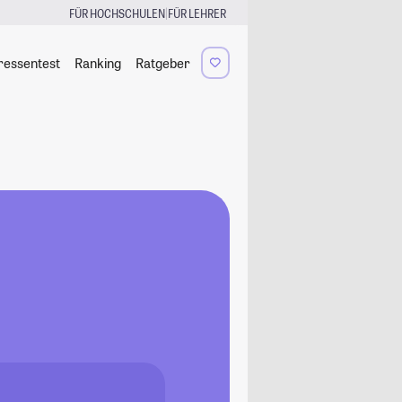
|
FÜR HOCHSCHULEN
FÜR LEHRER
ressentest
Ranking
Ratgeber