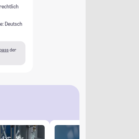
rechtlich
e: Deutsch
pass
der