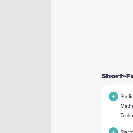
Short-F
Studienfel
Mathe
Tech
Start