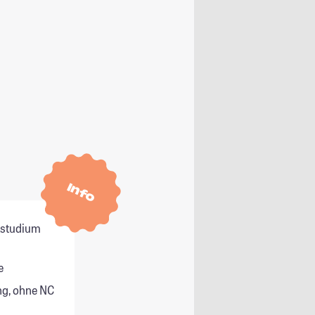
Info
itstudium
e
g, ohne NC