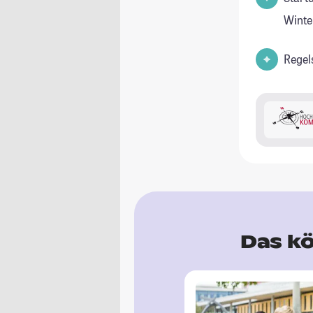
Winte
Regel
Das kö