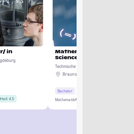
/ in
Mathematik für Computat
Sciences
agdeburg
Technische Universität Braunschweig
Braunschweig
Bachelor
6 Semester
rteil: 4.5
Mathematik
Anwendungsorientiert
Persönlich