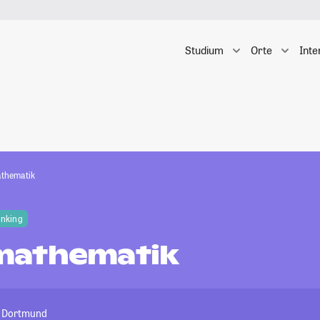
Studium
Orte
Inte
thematik
anking
mathematik
t Dortmund