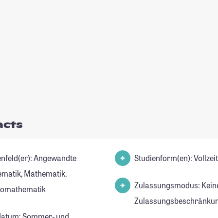
acts
d(er): Angewandte
Studienform(en): Vollze
matik, Mathematik,
Zulassungsmodus: Kein
nomathematik
Zulassungsbeschränkun
datum: Sommer- und