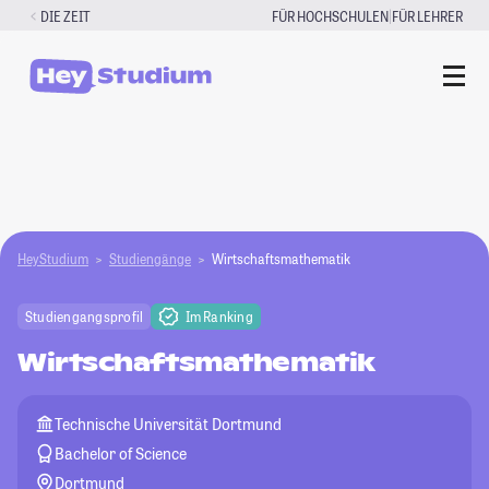
Zum
|
DIE ZEIT
FÜR HOCHSCHULEN
FÜR LEHRER
Inhalt
springen
HeyStudium
Studiengänge
Wirtschaftsmathematik
Studiengangsprofil
Im Ranking
Wirtschaftsmathematik
Technische Universität Dortmund
Bachelor of Science
Dortmund