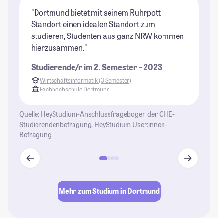
"Dortmund bietet mit seinem Ruhrpott
"D
Standort einen idealen Standort zum
is
studieren, Studenten aus ganz NRW kommen
au
hierzusammen."
br
bi
Studierende/r im 2. Semester – 2023
ei
Wirtschaftsinformatik (3 Semester)
St
Fachhochschule Dortmund
vi
kö
Quelle: HeyStudium-Anschlussfragebogen der CHE-
be
Studierendenbefragung, HeyStudium User:innen-
Ho
Befragung
mi
St
Mehr zum Studium in Dortmund