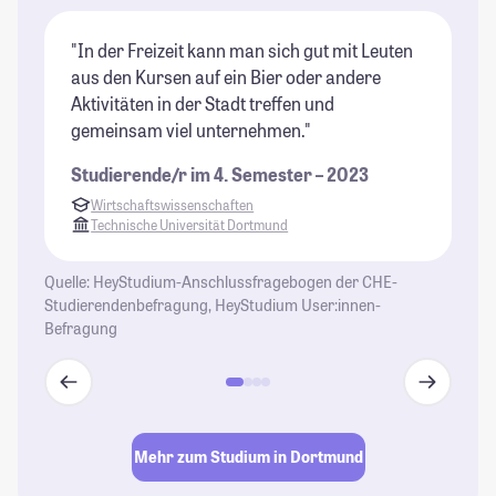
"In der Freizeit kann man sich gut mit Leuten
"D
aus den Kursen auf ein Bier oder andere
un
Aktivitäten in der Stadt treffen und
St
gemeinsam viel unternehmen."
Ca
is
Studierende/r im 4. Semester – 2023
te
Wirtschaftswissenschaften
zu
Technische Universität Dortmund
au
w
Quelle: HeyStudium-Anschlussfragebogen der CHE-
mö
Studierendenbefragung, HeyStudium User:innen-
Befragung
St
Mehr zum Studium in Dortmund