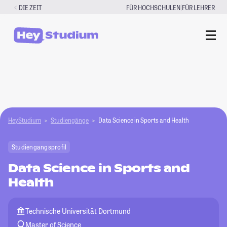
Zum
|
DIE ZEIT
FÜR HOCHSCHULEN
FÜR LEHRER
Inhalt
springen
HeyStudium
Studiengänge
Data Science in Sports and Health
Studiengangsprofil
Data Science in Sports and
Health
Technische Universität Dortmund
Master of Science