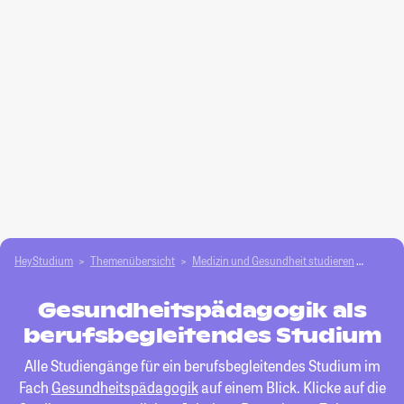
HeyStudium
Themenübersicht
Medizin und Gesundheit studieren
Gesun
Gesundheitspädagogik als
berufsbegleitendes Studium
Alle Studiengänge für ein berufsbegleitendes Studium im
Fach
Gesundheitspädagogik
auf einem Blick. Klicke auf die