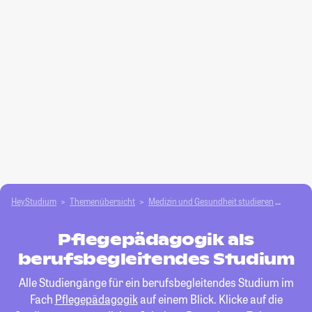
HeyStudium
Themenübersicht
Medizin und Gesundheit studieren
Pfleg
Pflegepädagogik als
berufsbegleitendes Studium
Alle Studiengänge für ein berufsbegleitendes Studium im
Fach
Pflegepädagogik
auf einem Blick. Klicke auf die