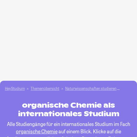
HeyStudium
Themenübersicht
Natur­wissenschaften studieren
organis
organische Chemie als
internationales Studium
Alle Studiengänge für ein internationales Studium im Fach
organische Chemie
auf einem Blick. Klicke auf die