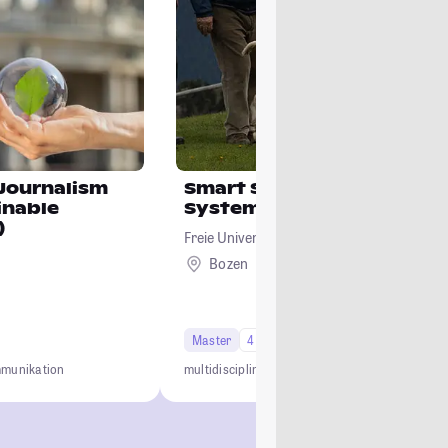
Journalism
Smart Sustainable Agricu
inable
Systems in Mountain Are
)
Freie Universität Bozen
Bozen
Ausland
Master
4 Semester
munikation
multidisciplinary
international
practice-oriente