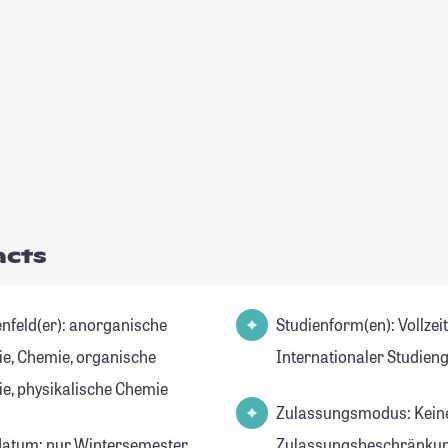
acts
d(er): anorganische
Studienform(en): Vollzei
e, Chemie, organische
Internationaler Studien
e, physikalische Chemie
Zulassungsmodus: Kein
datum: nur Wintersemester
Zulassungsbeschränkun