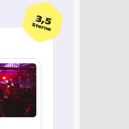
3,5
Sterne