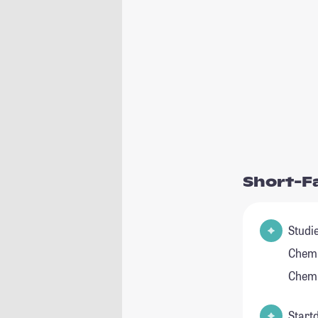
Short-F
Studienfel
Chemi
Chemi
Start