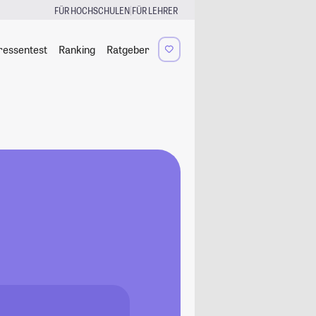
|
FÜR HOCHSCHULEN
FÜR LEHRER
ressentest
Ranking
Ratgeber