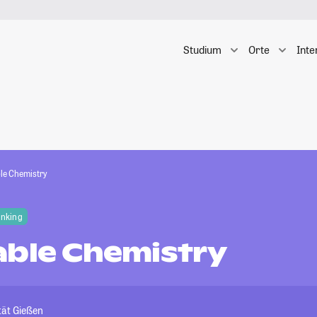
Studium
Orte
Inte
le Chemistry
anking
able Chemistry
tät Gießen