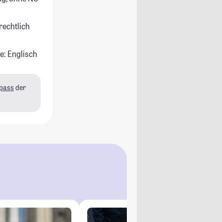
rechtlich
e: Englisch
pass
der