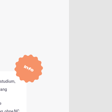
Info
tstudium,
gang
e
g, ohne NC