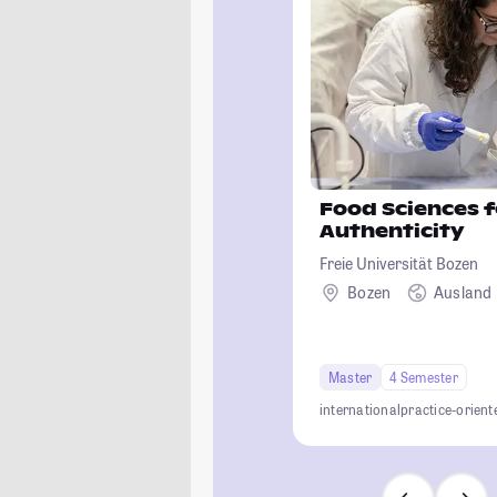
Food Sciences f
Authenticity
Freie Universität Bozen
Bozen
Ausland
Master
4 Semester
international
practice-orient