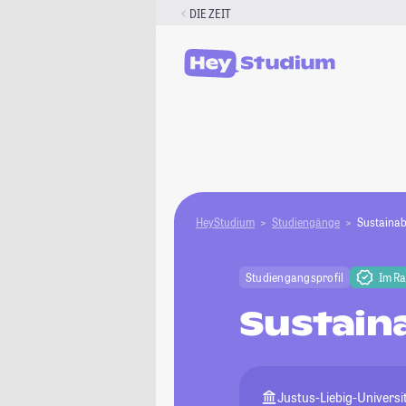
Zum
DIE ZEIT
Inhalt
springen
HeyStudium
Studiengänge
Sustainab
Studiengangsprofil
Im R
Sustain
Justus-Liebig-Universi