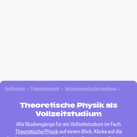
HeyStudium
Themenübersicht
Natur­wissenschaften studieren
Theoreti
Theoretische Physik als
Vollzeitstudium
Alle Studiengänge für ein Vollzeitstudium im Fach
Theoretische Physik
auf einem Blick. Klicke auf die