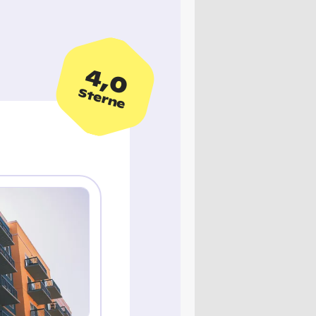
4,0
Sterne