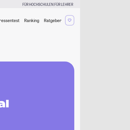
|
FÜR HOCHSCHULEN
FÜR LEHRER
ressentest
Ranking
Ratgeber
al