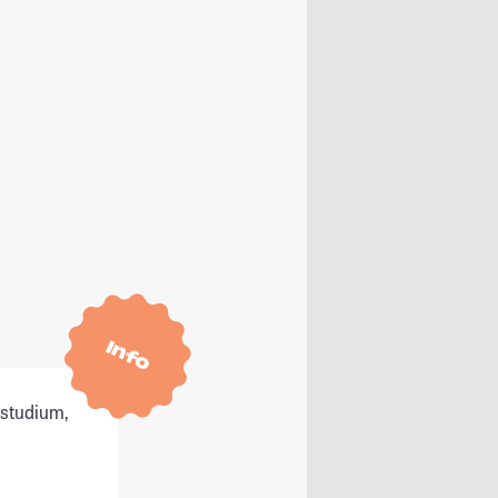
Info
tstudium,