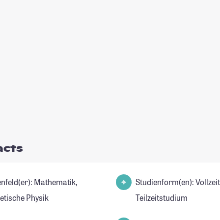
acts
d(er): Mathematik,
Studienform(en): Vollzei
etische Physik
Teilzeitstudium