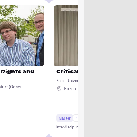
 Rights and
Critical Creative Practice
Freie Universität Bozen
furt (Oder)
Bozen
Ausland
Master
4 Semester
interdisciplinary
practice-oriented
international