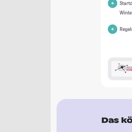
Start
Winte
Regel
Das kö