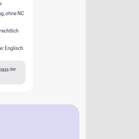
e
g, ohne NC
rechtlich
e: Englisch
pass
der