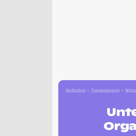
HeyStudium
Themenübersicht
Wirtsc
Unt
Orga