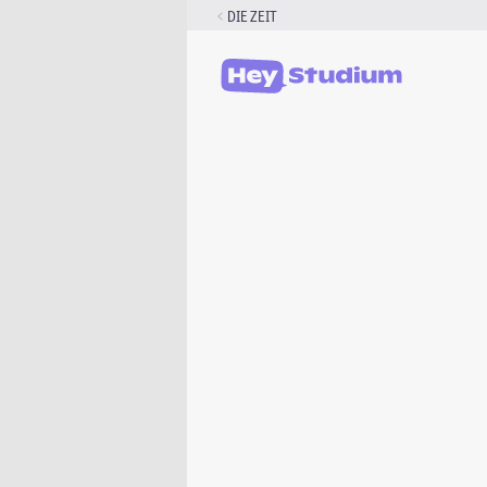
Zum
DIE ZEIT
Inhalt
springen