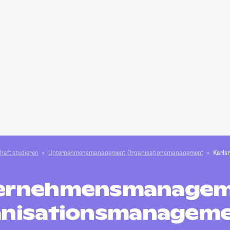
haft studieren
Unternehmensmanagement, Organisationsmanagement
Karls
ernehmensmanagem
nisationsmanageme