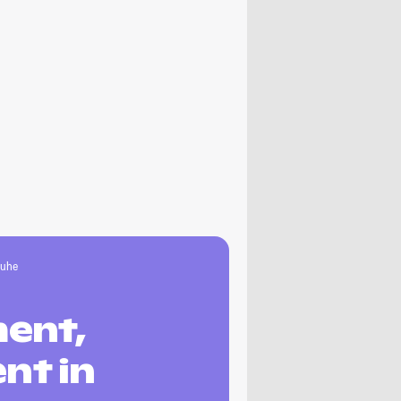
ruhe
ent,
nt in