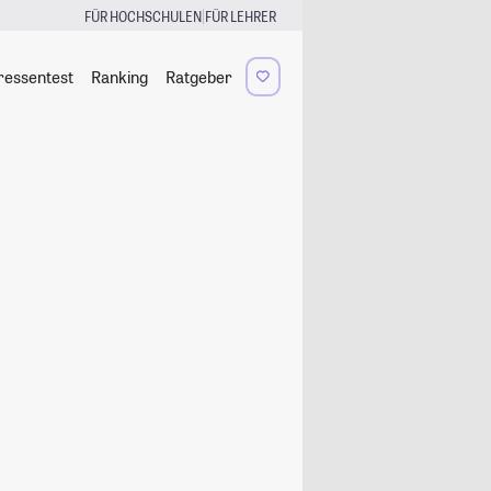
|
FÜR HOCHSCHULEN
FÜR LEHRER
ressentest
Ranking
Ratgeber