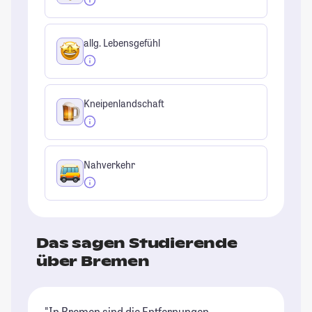
allg. Lebensgefühl
Kneipenlandschaft
Nahverkehr
Das sagen Studierende
über Bremen
"In Bremen sind die Entfernungen
"I