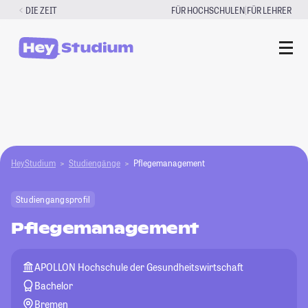
Zum
|
DIE ZEIT
FÜR HOCHSCHULEN
FÜR LEHRER
Inhalt
springen
HeyStudium
Studiengänge
Pflegemanagement
Studiengangsprofil
Pflegemanagement
APOLLON Hochschule der Gesundheitswirtschaft
Bachelor
Bremen