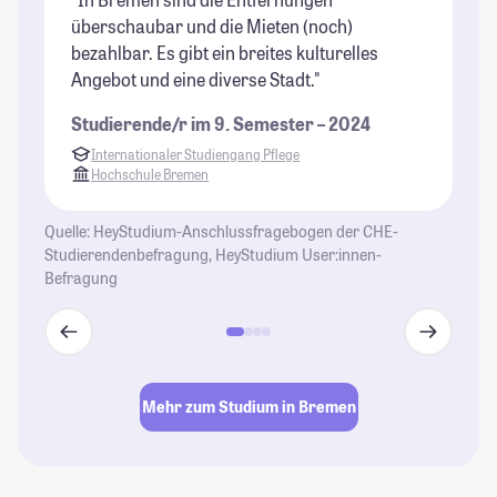
überschaubar und die Mieten (noch)
st
bezahlbar. Es gibt ein breites kulturelles
vi
Angebot und eine diverse Stadt."
Ve
St
Studierende/r im 9. Semester – 2024
un
Internationaler Studiengang Pflege
Pr
Hochschule Bremen
Wo
ni
Quelle: HeyStudium-Anschlussfragebogen der CHE-
H
Studierendenbefragung, HeyStudium User:innen-
Befragung
St
Mehr zum Studium in Bremen