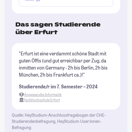
Das sagen Studierende
über Erfurt
"Erfurt ist eine verdammt schöne Stadt mit
"I
guten Öffis (und gut erreichbar per Zug, da
ma
inmitten von Germany - 2h bis Berlin, 2h bis
St
München, 2h bis Frankfurt ca.)!"
Studierende/r im 7. Semester – 2024
Angewandte Informatik
Fachhochschule Erfurt
Quelle: HeyStudium-Anschlussfragebogen der CHE-
Studierendenbefragung, HeyStudium User:innen-
Befragung