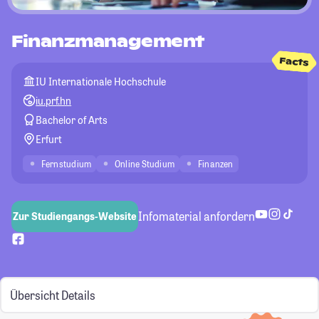
Finanzmanagement
Facts
IU Internationale Hochschule
iu.prf.hn
Bachelor of Arts
Erfurt
Fernstudium
Online Studium
Finanzen
Infomaterial anfordern
Zur Studiengangs-Website
Übersicht
Details