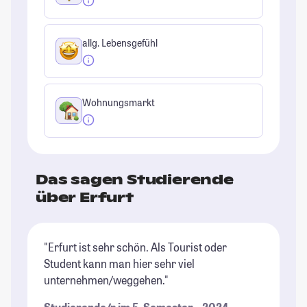
allg. Lebensgefühl
Wohnungsmarkt
Das sagen Studierende
über Erfurt
"Erfurt ist sehr schön. Als Tourist oder
"E
Student kann man hier sehr viel
gu
unternehmen/weggehen."
in
Mü