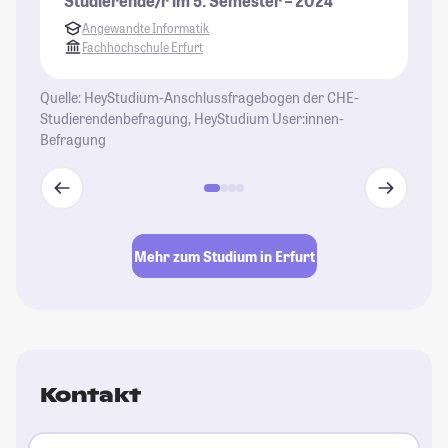
Studierende/r im 5. Semester – 2024
St
Angewandte Informatik
Fachhochschule Erfurt
Quelle: HeyStudium-Anschlussfragebogen der CHE-
Studierendenbefragung, HeyStudium User:innen-
Befragung
Mehr zum Studium in Erfurt
Kontakt