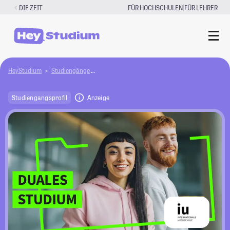
Zum
|
DIE ZEIT
FÜR HOCHSCHULEN
FÜR LEHRER
Inhalt
springen
HeyStudium
Studiengänge
BWL - Spezialisierung International Manageme
Studiengangsprofil
Anzeige