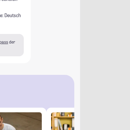
e: Deutsch
pass
der