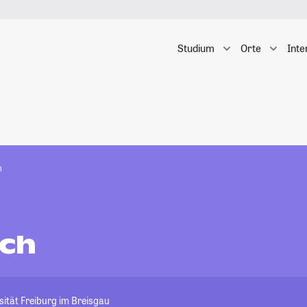
Studium
Orte
Inte
h
sch
ität Freiburg im Breisgau