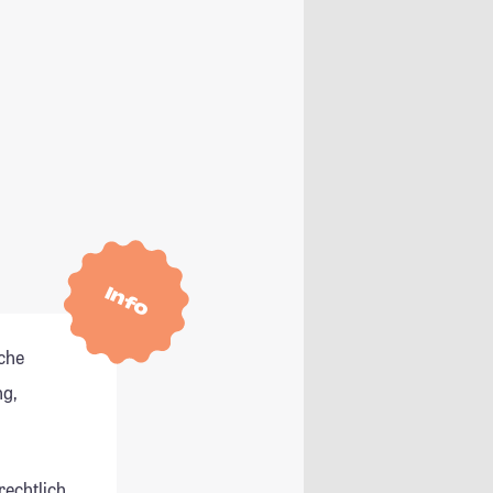
Info
che
g,
rechtlich