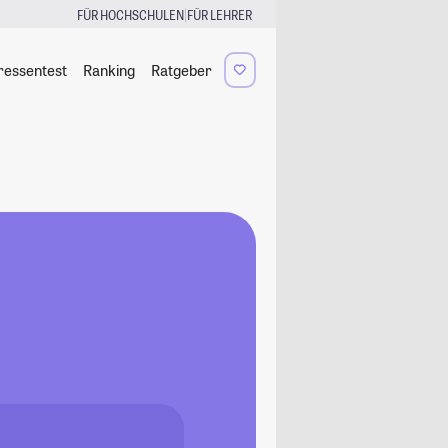
|
FÜR HOCHSCHULEN
FÜR LEHRER
ressentest
Ranking
Ratgeber