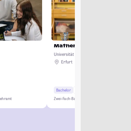
Mathematik
Universität Erfurt
Erfurt
Bachelor
6 Semester
Lehramt
Lehramt
Zwei-Fach-Bachelor
Studium ohne NC
Lehramt