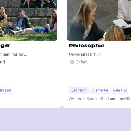
gik
Philosophie
t Seminar für
Universität Erfurt
and
Erfurt
ehramt
Bachelor
6 Semester
Lehramt
Zwei-Fach-Bachelor
Studium ohne NC