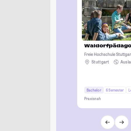
Waldorfpädago
Freie Hochschule Stuttgar
Waldorfpädagogik
Stuttgart
Ausl
Bachelor
6 Semester
L
Praxisnah