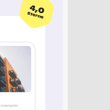
4,0
Sterne
 am wenigsten: