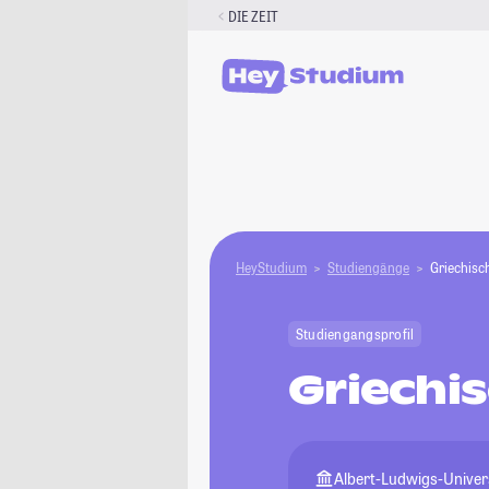
Zum
DIE ZEIT
Inhalt
springen
HeyStudium
Studiengänge
Griechisc
Studiengangsprofil
Griechi
Albert-Ludwigs-Univers