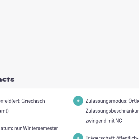
acts
d(er): Griechisch
Zulassungsmodus: Örtli
amt)
Zulassungsbeschränkun
zwingend mit NC
datum: nur Wintersemester
Trägerschaft: öffentlich-