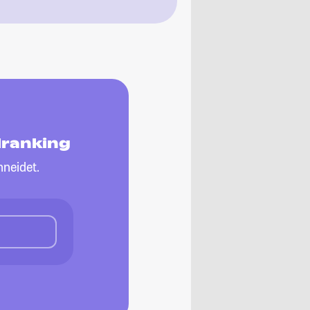
ranking
neidet.