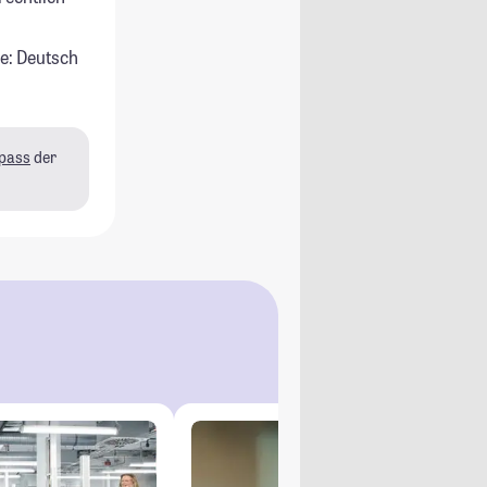
e: Deutsch
pass
der