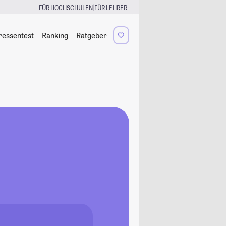
|
FÜR HOCHSCHULEN
FÜR LEHRER
ressentest
Ranking
Ratgeber