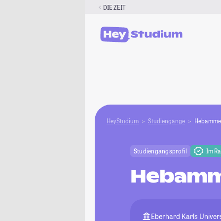
Zum
DIE ZEIT
Inhalt
springen
HeyStudium
Studiengänge
Hebammen
Studiengangsprofil
Im R
Hebamm
Eberhard Karls Univer