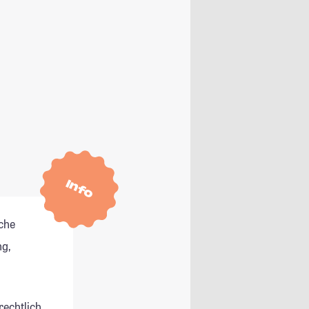
Info
che
g,
rechtlich