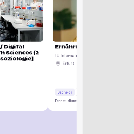
al
Ernährungswissenschaft
h Sciences (2
IU Internationale Hochschule
soziologie]
Erfurt
Remote
Bachelor
6 Semester
Fernstudium
Online Studium
Ernährung