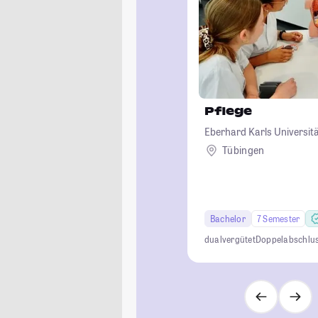
Pflege
Eberhard Karls Universit
Tübingen
Bachelor
7 Semester
dual
vergütet
Doppelabschlu