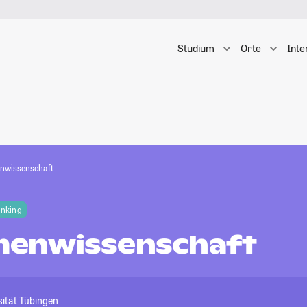
Studium
Orte
Inte
wissenschaft
anking
enwissenschaft
sität Tübingen