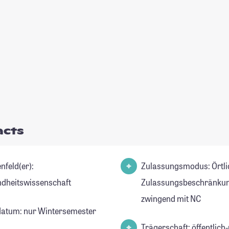
acts
nfeld(er):
Zulassungsmodus: Örtli
dheitswissenschaft
Zulassungsbeschränkun
zwingend mit NC
datum: nur Wintersemester
Trägerschaft: öffentlich-