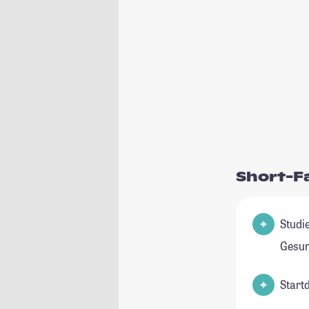
Short-F
Studie
Gesun
Start