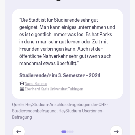
"Die Stadt ist für Studierende sehr gut
"T
geeignet. Man kann einiges unternehmen und
Al
es ist eigentlich immer was los. Es hat Parks
er
in denen man sehr gut lernen oder Zeit mit
de
Freunden verbringen kann. Auch ist der
ma
öffentliche Nahverkehr sehr gut (wenn auch
Gr
manchmal etwas überfüllt)."
St
de
Studierende/r im 3. Semester – 2024
ru
Nano-Science
st
Eberhard Karls Universität Tübingen
St
Quelle: HeyStudium-Anschlussfragebogen der CHE-
Studierendenbefragung, HeyStudium User:innen-
Befragung