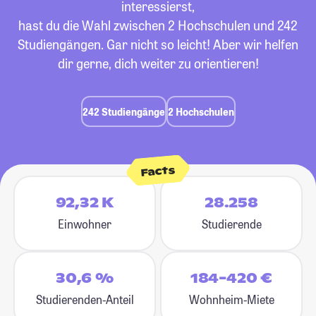
interessierst,
hast du die Wahl zwischen 2 Hochschulen und 242
Studiengängen. Gar nicht so leicht! Aber wir helfen
dir gerne, dich weiter zu orientieren!
242 Studiengänge
2 Hochschulen
Facts
92,32 K
28.258
Einwohner
Studierende
30,6 %
184-420 €
Studierenden-Anteil
Wohnheim-Miete