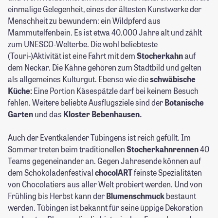
einmalige Gelegenheit, eines der ältesten Kunstwerke der
Menschheit zu bewundern: ein Wildpferd aus
Mammutelfenbein. Es ist etwa 40.000 Jahre alt und zählt
zum UNESCO-Welterbe. Die wohl beliebteste
(Touri-)Aktivität ist eine Fahrt mit dem
Stocherkahn
auf
dem Neckar. Die Kähne gehören zum Stadtbild und gelten
als allgemeines Kulturgut. Ebenso wie die
schwäbische
Küche:
Eine Portion Käsespätzle darf bei keinem Besuch
fehlen. Weitere beliebte Ausflugsziele sind der
Botanische
Garten
und das
Kloster Bebenhausen.
Auch der Eventkalender Tübingens ist reich gefüllt. Im
Sommer treten beim traditionellen
Stocherkahnrennen
40
Teams gegeneinander an. Gegen Jahresende können auf
dem Schokoladenfestival
chocolART
feinste Spezialitäten
von Chocolatiers aus aller Welt probiert werden. Und von
Frühling bis Herbst kann der
Blumenschmuck
bestaunt
werden. Tübingen ist bekannt für seine üppige Dekoration