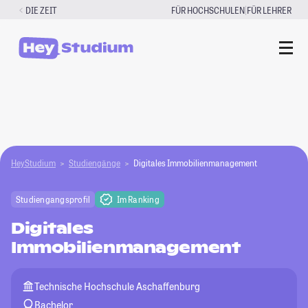
Zum
|
DIE ZEIT
FÜR HOCHSCHULEN
FÜR LEHRER
Inhalt
springen
HeyStudium
Studiengänge
Digitales Immobilienmanagement
Studiengangsprofil
Im Ranking
Digitales
Immobilienmanagement
Technische Hochschule Aschaffenburg
Bachelor