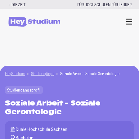
Zum
|
DIE ZEIT
FÜR HOCHSCHULEN
FÜR LEHRER
Inhalt
springen
HeyStudium
Studiengänge
Soziale Arbeit - Soziale Gerontologie
Studiengangsprofil
Soziale Arbeit - Soziale
Gerontologie
Duale Hochschule Sachsen
Bachelor