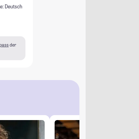
e: Deutsch
pass
der