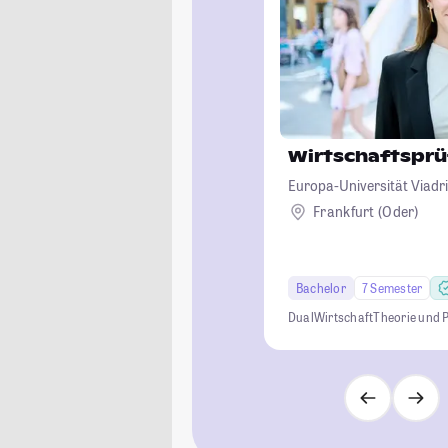
Wirtschaftsprü
Europa-Universität Viadri
Frankfurt (Oder)
Bachelor
7 Semester
Dual
Wirtschaft
Theorie und 