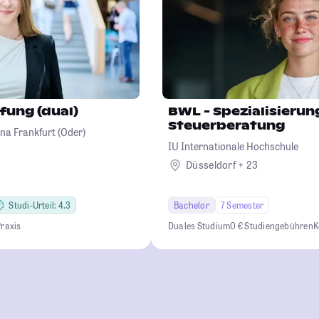
fung (dual)
BWL - Spezialisierun
Steuerberatung
na Frankfurt (Oder)
IU Internationale Hochschule
Düsseldorf + 23
Studi-Urteil: 4.3
Bachelor
7 Semester
Praxis
Duales Studium
0 € Studiengebühren
K