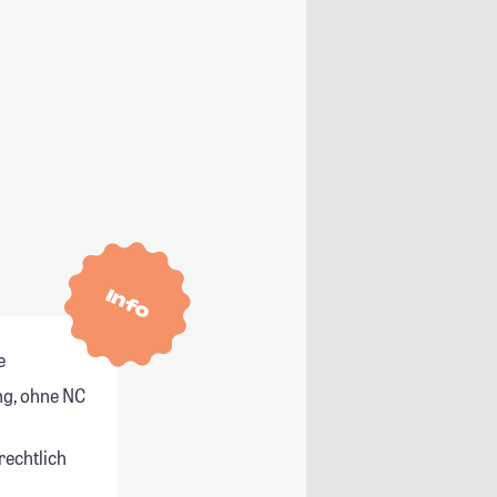
Info
e
g, ohne NC
rechtlich