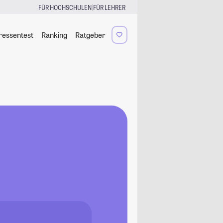
|
FÜR HOCHSCHULEN
FÜR LEHRER
ressentest
Ranking
Ratgeber