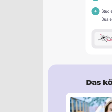
Studi
Duale
Das kö