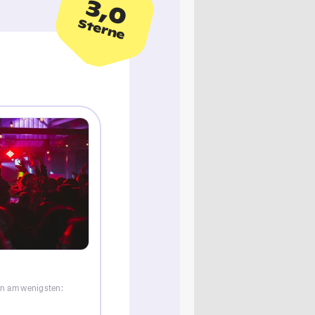
3,0
Sterne
en am wenigsten: