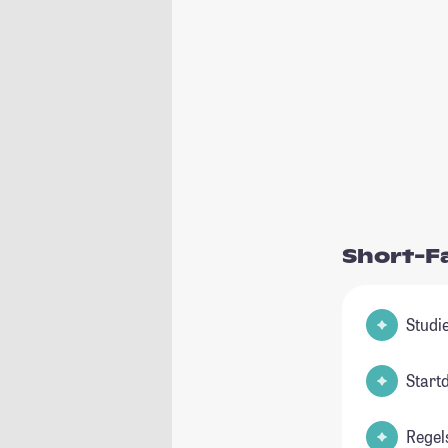
Short-F
Start
Regel