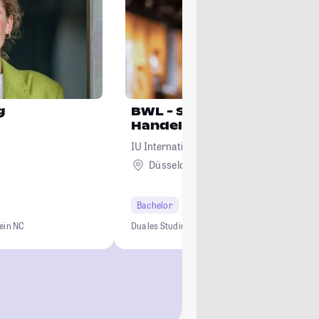
g
BWL - Spezialisierung
Handelsmanagement
IU Internationale Hochschule
Düsseldorf + 23
Bachelor
7 Semester
ein NC
Duales Studium
0 € Studiengebühren
Kein NC