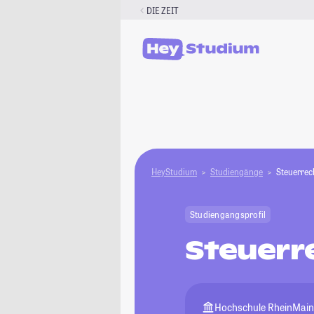
Zum
DIE ZEIT
Inhalt
springen
HeyStudium
Studiengänge
Steuerrech
Studiengangsprofil
Steuerre
Hochschule RheinMai