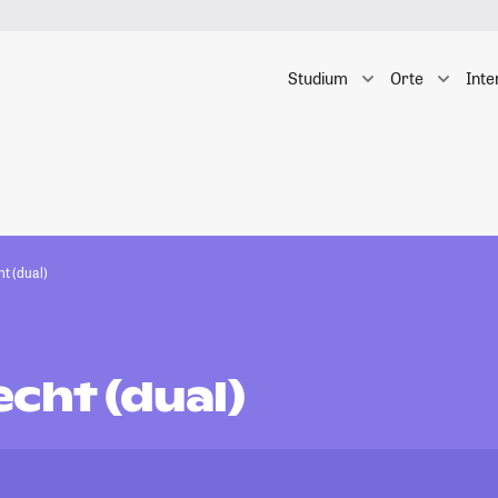
Studium
Orte
Inte
t (dual)
cht (dual)
n