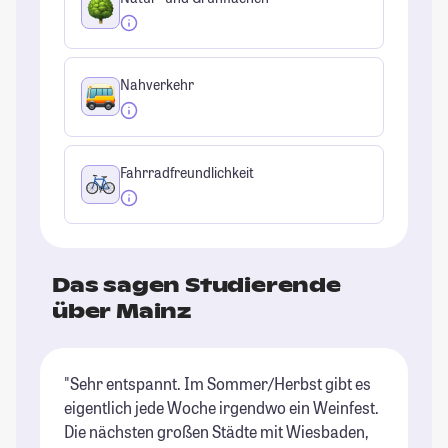
Nahverkehr
Fahrradfreundlichkeit
Das sagen Studierende
über Mainz
"Sehr entspannt. Im Sommer/Herbst gibt es
"T
eigentlich jede Woche irgendwo ein Weinfest.
bi
Die nächsten großen Städte mit Wiesbaden,
un