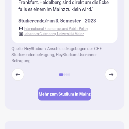
Frankfurt, Heidelberg sind direkt um die Ecke
Gu
falls es einem im Mainz zu klein wird."
fü
sc
Studierende/r im 3. Semester – 2023
Ve
International Economics and Public Policy
de
Johannes Gutenberg-Universität Mainz
se
St
Quelle: HeyStudium-Anschlussfragebogen der CHE-
Studierendenbefragung, HeyStudium User:innen-
Befragung
Mehr zum Studium in Mainz