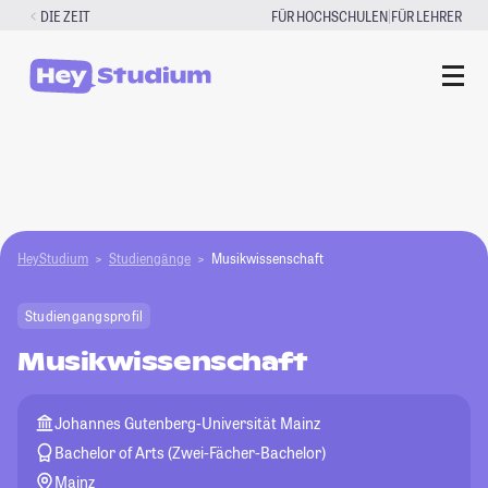
Zum
|
DIE ZEIT
FÜR HOCHSCHULEN
FÜR LEHRER
Inhalt
springen
HeyStudium
Studiengänge
Musikwissenschaft
Studiengangsprofil
Musikwissenschaft
Johannes Gutenberg-Universität Mainz
Bachelor of Arts (Zwei-Fächer-Bachelor)
Mainz