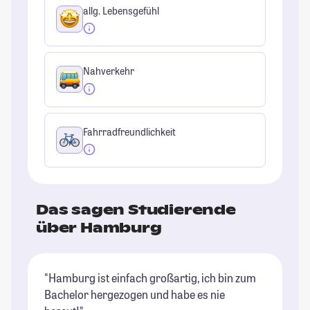
allg. Lebensgefühl
Nahverkehr
Fahrradfreundlichkeit
Das sagen Studierende
über Hamburg
"Hamburg ist einfach großartig, ich bin zum
"E
Bachelor hergezogen und habe es nie
es