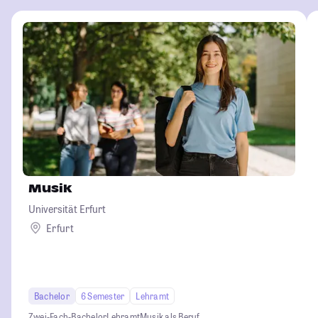
Musik
Universität Erfurt
Erfurt
Bachelor
6 Semester
Lehramt
Zwei-Fach-Bachelor
Lehramt
Musik als Beruf