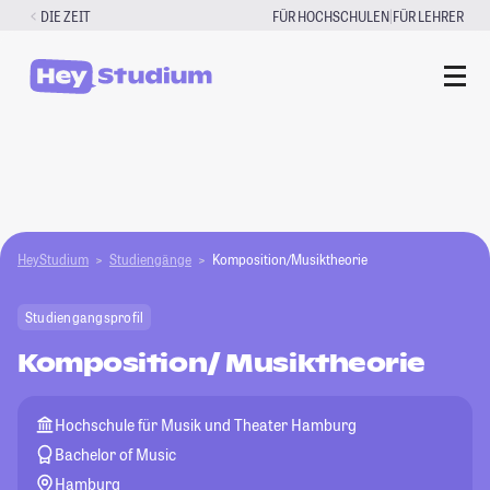
Zum
|
DIE ZEIT
FÜR HOCHSCHULEN
FÜR LEHRER
Inhalt
springen
HeyStudium
Studiengänge
Komposition/Musiktheorie
Studiengangsprofil
Komposition/ Musiktheorie
Hochschule für Musik und Theater Hamburg
Bachelor of Music
Hamburg