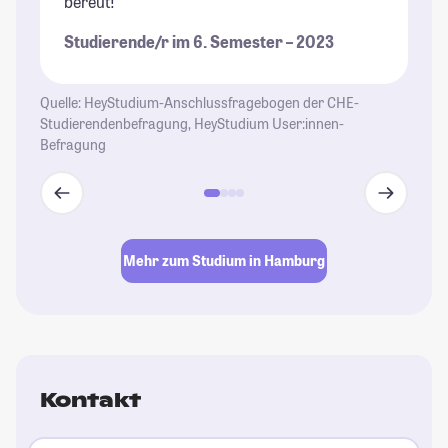
bereut!"
si
St
Studierende/r im 6. Semester – 2023
je
St
Quelle: HeyStudium-Anschlussfragebogen der CHE-
Studierendenbefragung, HeyStudium User:innen-
Befragung
Mehr zum Studium in Hamburg
Kontakt