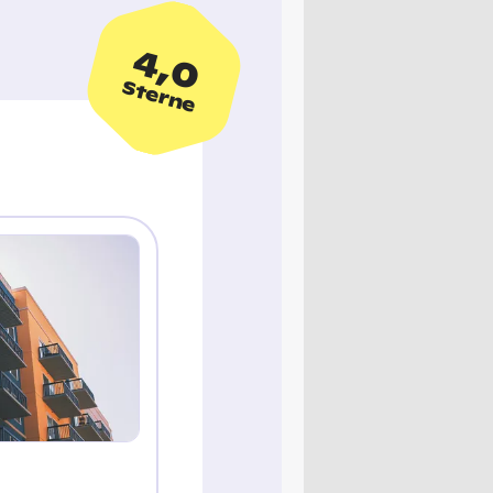
4,0
Sterne