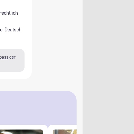
rechtlich
e: Deutsch
pass
der