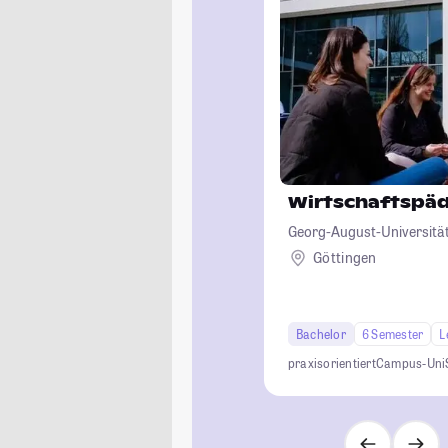
Wirtschaftspä
Georg-August-Universität
Göttingen
Bachelor
6 Semester
L
praxisorientiert
Campus-Uni