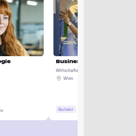
ogie
Business and Economics
Wirtschaftsuniversität Wien
Wien
Ausland
Bachelor
6 Semester
ie