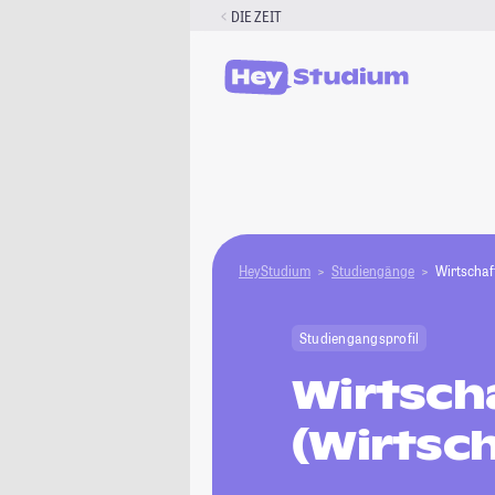
Zum
DIE ZEIT
Inhalt
springen
HeyStudium
Studiengänge
Wirtschaf
Studiengangsprofil
Wirtsch
(Wirtsc