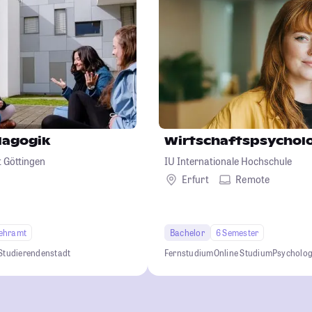
dagogik
Wirtschaftspsychol
 Göttingen
IU Internationale Hochschule
Erfurt
Remote
ehramt
Bachelor
6 Semester
Studierendenstadt
Fernstudium
Online Studium
Psycholog