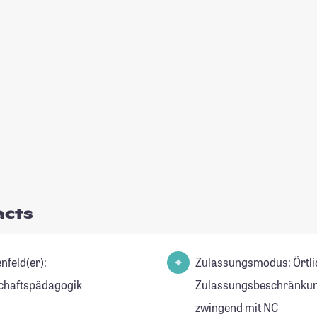
acts
nfeld(er):
Zulassungsmodus: Örtli
chaftspädagogik
Zulassungsbeschränkun
zwingend mit NC