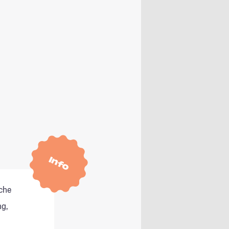
Info
che
g,