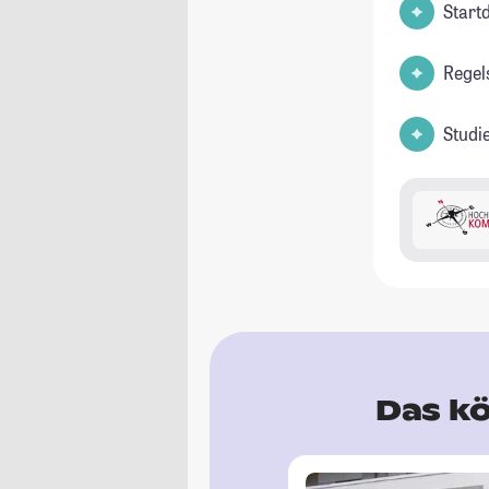
Start
Regel
Studi
Das kö