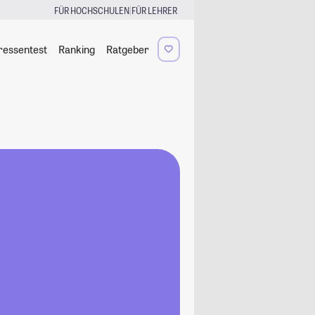
|
FÜR HOCHSCHULEN
FÜR LEHRER
ressentest
Ranking
Ratgeber