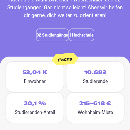
Studiengängen. Gar nicht so leicht! Aber wir helfen
dir gerne, dich weiter zu orientieren!
92 Studiengänge
1 Hochschule
Facts
53,04 K
10.683
Einwohner
Studierende
20,1 %
215-618 €
Studierenden-Anteil
Wohnheim-Miete