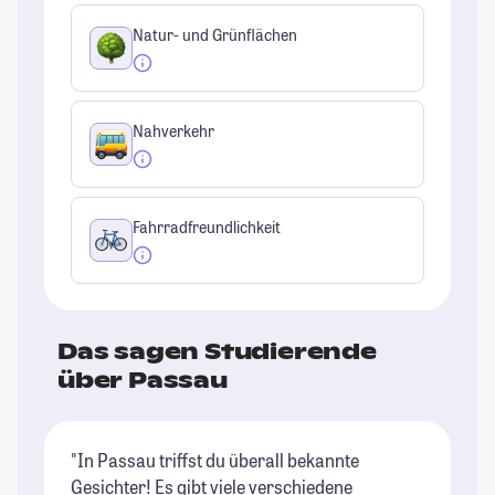
Natur- und Grünflächen
Nahverkehr
Fahrradfreundlichkeit
Das sagen Studierende
über Passau
"In Passau triffst du überall bekannte
"P
Gesichter! Es gibt viele verschiedene
gl