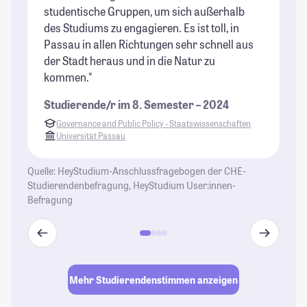
studentische Gruppen, um sich außerhalb
So
des Studiums zu engagieren. Es ist toll, in
sc
Passau in allen Richtungen sehr schnell aus
ab
der Stadt heraus und in die Natur zu
mi
kommen."
en
Studierende/r im 8. Semester – 2024
St
Governance and Public Policy - Staatswissenschaften
Universität Passau
Quelle: HeyStudium-Anschlussfragebogen der CHE-
Studierendenbefragung, HeyStudium User:innen-
Befragung
Mehr Studierendenstimmen anzeigen