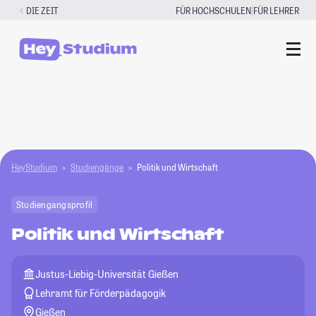
Zum
|
DIE ZEIT
FÜR HOCHSCHULEN
FÜR LEHRER
Inhalt
springen
HeyStudium
Studiengänge
Politik und Wirtschaft
Studiengangsprofil
Politik und Wirtschaft
Justus-Liebig-Universität Gießen
Lehramt für Förderpädagogik
Gießen