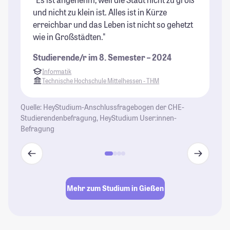
und nicht zu klein ist. Alles ist in Kürze
Pr
erreichbar und das Leben ist nicht so gehetzt
Un
wie in Großstädten."
Kl
We
Studierende/r im 8. Semester – 2024
Gi
Informatik
at
Technische Hochschule Mittelhessen - THM
St
Quelle: HeyStudium-Anschlussfragebogen der CHE-
Studierendenbefragung, HeyStudium User:innen-
Befragung
Mehr zum Studium in Gießen