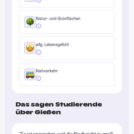
Natur- und Grünflächen
allg. Lebensgefühl
Nahverkehr
Das sagen Studierende
über Gießen
"Es ist angenehm, weil die Stadt nicht zu groß
"G