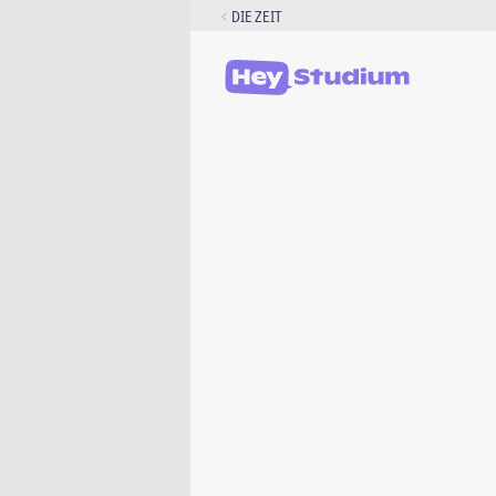
Zum
DIE ZEIT
Inhalt
springen