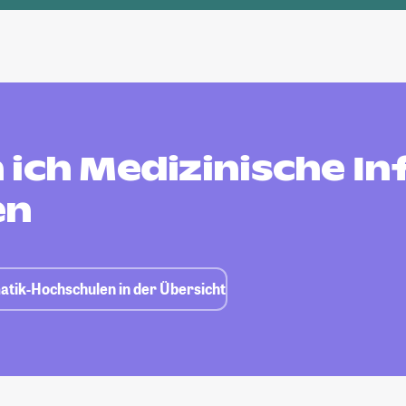
 ich Medizinische In
en
atik-Hochschulen in der Übersicht