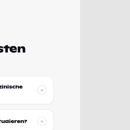
sten
zinische
tudieren?