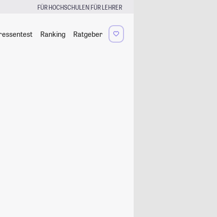
|
FÜR HOCHSCHULEN
FÜR LEHRER
ressentest
Ranking
Ratgeber