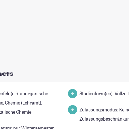
acts
d(er): anorganische
Studienform(en): Vollze
e, Chemie (Lehramt),
Zulassungsmodus: Kein
kalische Chemie
Zulassungsbeschränkun
datum: nur Wintersemester