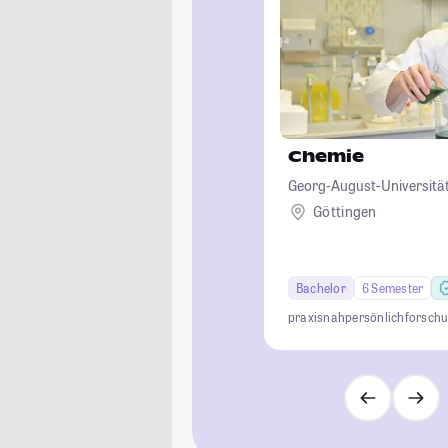
Chemie
Georg-August-Universität
Göttingen
Bachelor
6 Semester
praxisnah
persönlich
forsch