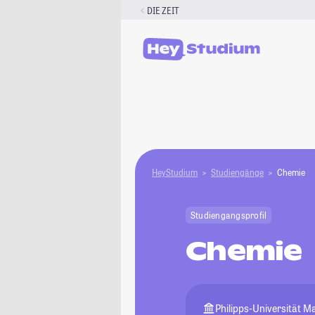
Zum
DIE ZEIT
Inhalt
springen
HeyStudium
Studiengänge
Chemie
Studiengangsprofil
Chemie
Philipps-Universität 