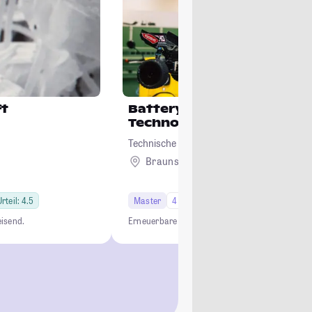
ft
Battery and Hydrogen
Technology
Technische Universität Braunschweig
Braunschweig
rteil: 4.5
Master
4 Semester
isend.
Erneuerbare Energien
Spitzenforschung
Interdi