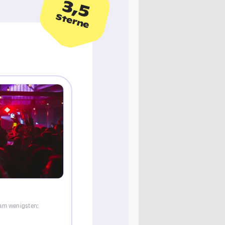
3,5
Sterne
 am wenigsten: