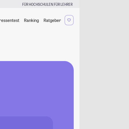
|
FÜR HOCHSCHULEN
FÜR LEHRER
ressentest
Ranking
Ratgeber