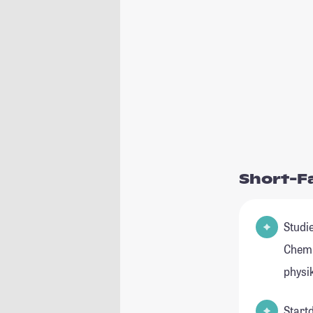
Short-F
Studienfel
Chemi
physi
Start