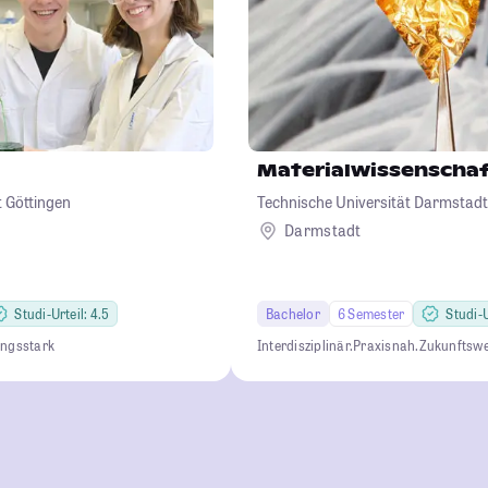
Materialwissenscha
 Göttingen
Technische Universität Darmstadt
Darmstadt
Studi-Urteil: 4.5
Bachelor
6 Semester
Studi-U
ungsstark
Interdisziplinär.
Praxisnah.
Zukunftswe