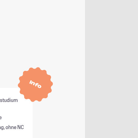
Info
itstudium
e
g, ohne NC