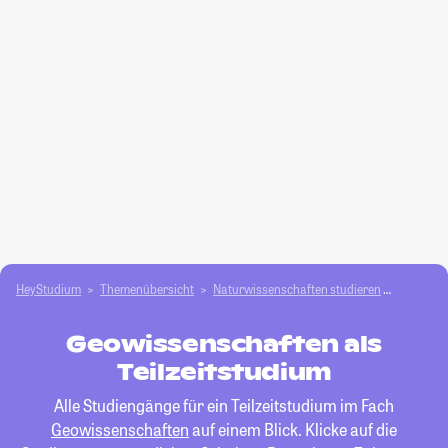
HeyStudium
Themenübersicht
Natur­wissenschaften studieren
Geowiss
Geowissenschaften als
Teilzeitstudium
Alle Studiengänge für ein Teilzeitstudium im Fach
Geowissenschaften
auf einem Blick. Klicke auf die