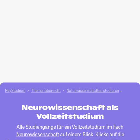
HeyStudium
Themenübersicht
Natur­wissenschaften studieren
Neurowi
Neurowissenschaft als
Vollzeitstudium
Alle Studiengänge für ein Vollzeitstudium im Fach
Neurowissenschaft
auf einem Blick. Klicke auf die