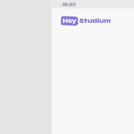
Zum
DIE ZEIT
Inhalt
springen