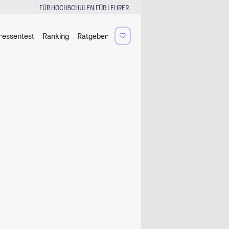
|
FÜR HOCHSCHULEN
FÜR LEHRER
ressentest
Ranking
Ratgeber