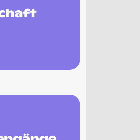
chaft
engänge