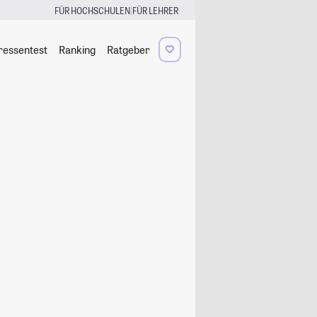
|
FÜR HOCHSCHULEN
FÜR LEHRER
ressentest
Ranking
Ratgeber