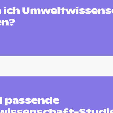
 ich Umweltwissens
en?
nd passende
issenschaft-Studi