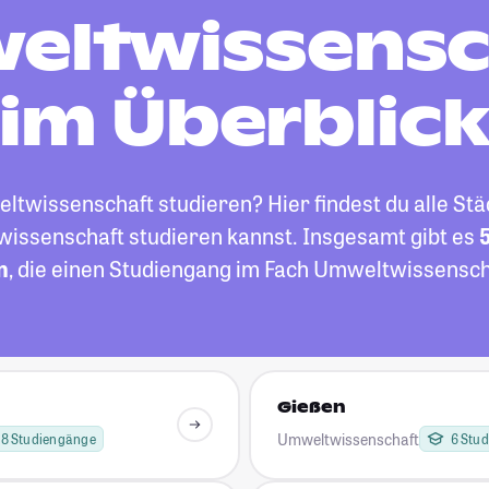
eltwissensc
im Überblic
wissenschaft studieren? Hier findest du alle Städ
issenschaft studieren kannst. Insgesamt gibt es
5
n
, die einen Studiengang im Fach Umweltwissensch
Gießen
Umweltwissenschaft
8 Studiengänge
6 Stu