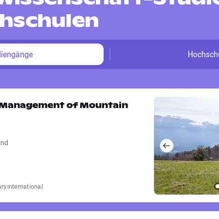
hschulen
diengänge
Hochsch
 Management of Mountain
and
ary
international