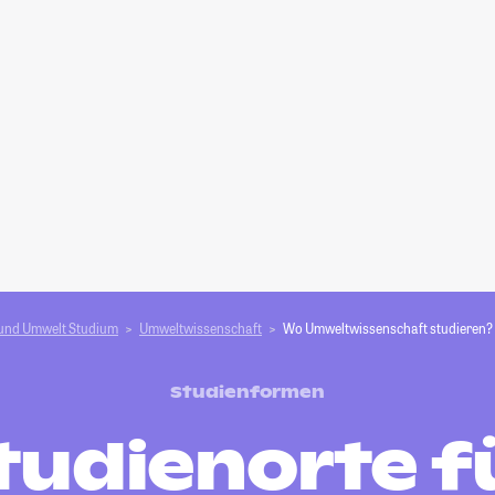
 und Umwelt Studium
Umweltwissenschaft
Wo Umweltwissenschaft studieren?
Studienformen
tudienorte f