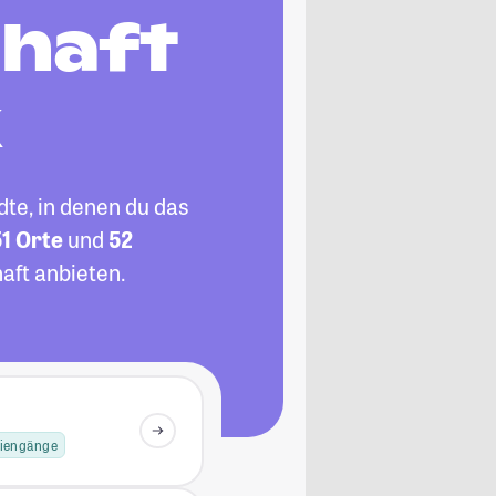
haft
k
te, in denen du das
1 Orte
und
52
aft anbieten.
diengänge