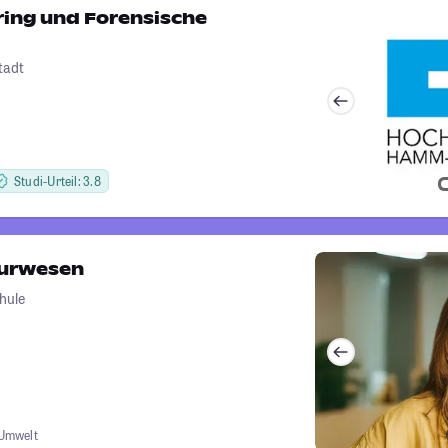
ing und Forensische
tadt
Studi-Urteil: 3.8
urwesen
hule
Umwelt