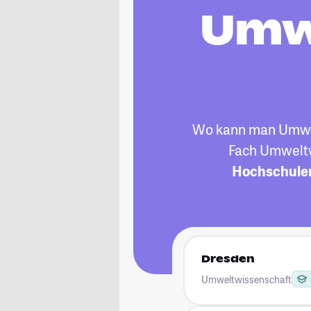
Umw
Wo kann man Umwelt
Fach Umweltw
Hochschule
Dresden
Umweltwissenschaft