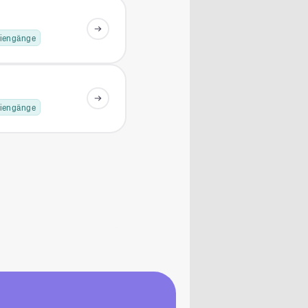
diengänge
diengänge