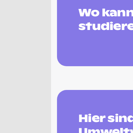
Wo kann
studier
Hier si
Umweltw