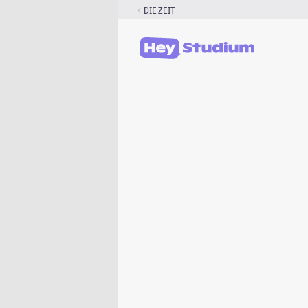
Zum
DIE ZEIT
Inhalt
springen