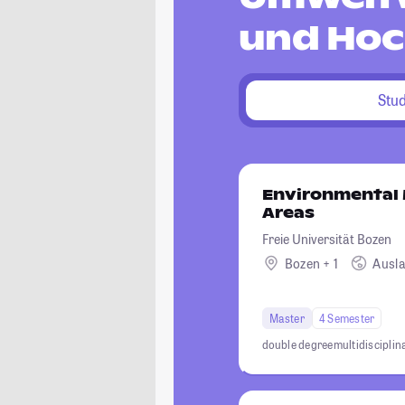
und Hoc
Stu
Environmental
Areas
Freie Universität Bozen
Bozen + 1
Ausl
Master
4 Semester
double degree
multidisciplin