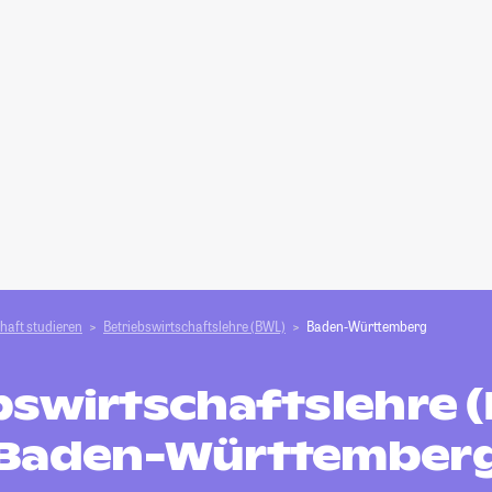
haft studieren
Betriebswirtschaftslehre (BWL)
Baden-Württemberg
bswirtschaftslehre (
Baden-Württember