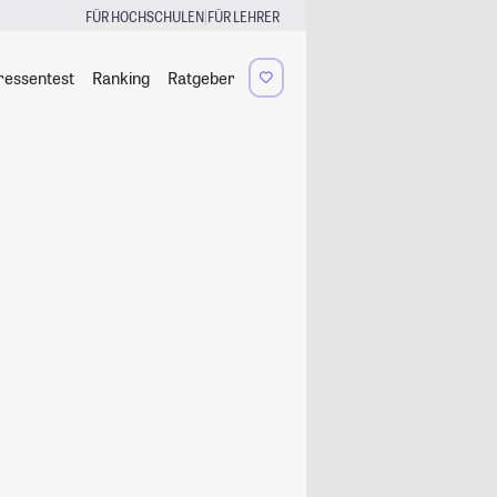
|
FÜR HOCHSCHULEN
FÜR LEHRER
ressentest
Ranking
Ratgeber