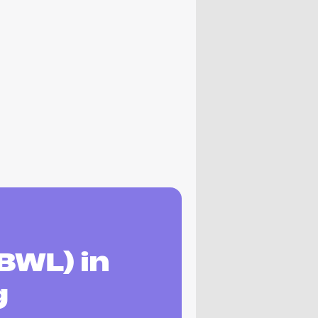
BWL) in
g