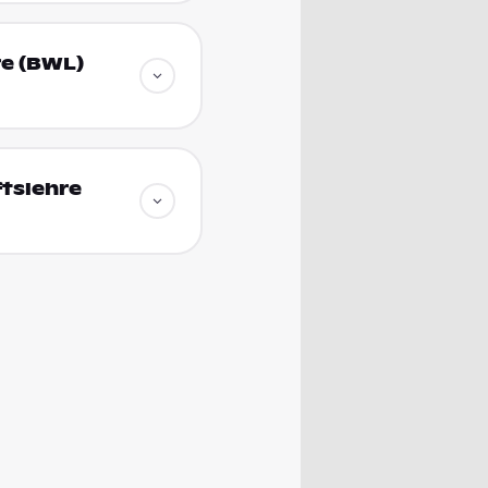
re (BWL)
tslehre