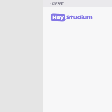
Zum
DIE ZEIT
Inhalt
springen