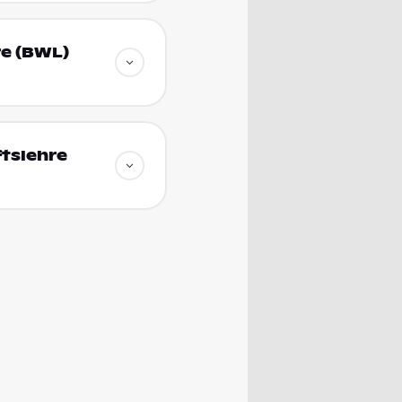
re (BWL)
tslehre