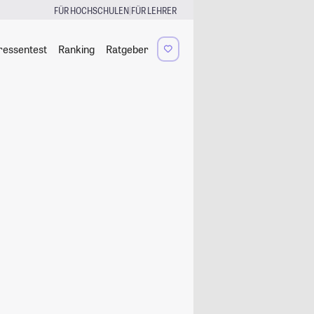
|
FÜR HOCHSCHULEN
FÜR LEHRER
ressentest
Ranking
Ratgeber