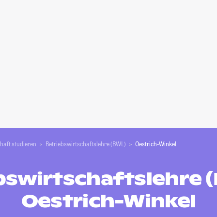
haft studieren
Betriebswirtschaftslehre (BWL)
Oestrich-Winkel
bswirtschaftslehre (
Oestrich-Winkel