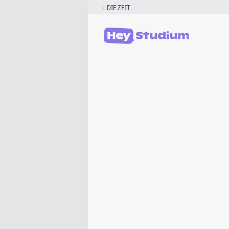
Zum
DIE ZEIT
Inhalt
springen