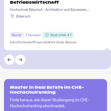
Betriebswirtschaft
Hochschule Biberach - Architektur und Bauwesen,
Betriebswirtschaft und Biotechnologie
Biberach
Master
3 Semester
Studi-Urteil: 4.7
Zukunftorientiert
Praxisnah
Work-Study-Balance
Master in Real Estate im CHE-
Hochschulranking
Finde heraus, wie dieser Studiengang im CHE-
Hochschulranking abschneidet.