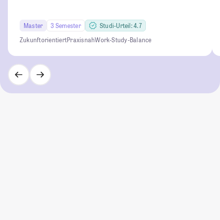
Master
3 Semester
Studi-Urteil: 4.7
Zukunftorientiert
Praxisnah
Work-Study-Balance