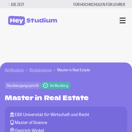
Zum
|
DIE ZEIT
FÜR HOCHSCHULEN
FÜR LEHRER
Inhalt
springen
HeyStudium
Studiengänge
Master in Real Estate
Studiengangsprofil
Im Ranking
Master in Real Estate
EBS Universität für Wirtschaft und Recht
Master of Science
Oestrich-Winkel