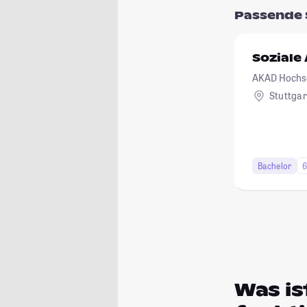
Passende 
Soziale
AKAD Hochsch
anerkannt
Stuttgar
Bachelor
6
Was is