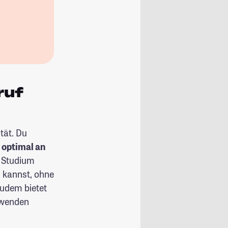
ruf
ität. Du
 optimal an
m Studium
 kannst, ohne
udem bietet
anwenden