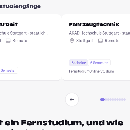
Studiengänge
 Arbeit
Fahrzeugtechnik
ule Stuttgart - staatlich
AKAD Hochschule Stuttgart - staa
anerkannt
t
Remote
Stuttgart
Remote
Bachelor
6 Semester
 Semester
Fernstudium
Online Studium
t ein Fernstudium, und wie