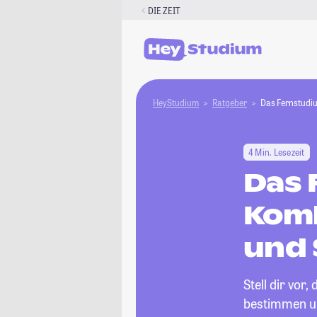
Zum
DIE ZEIT
Inhalt
springen
HeyStudium
Ratgeber
Das Fernstudiu
4 Min. Lesezeit
Das 
Komb
und 
Stell dir vor
bestimmen un