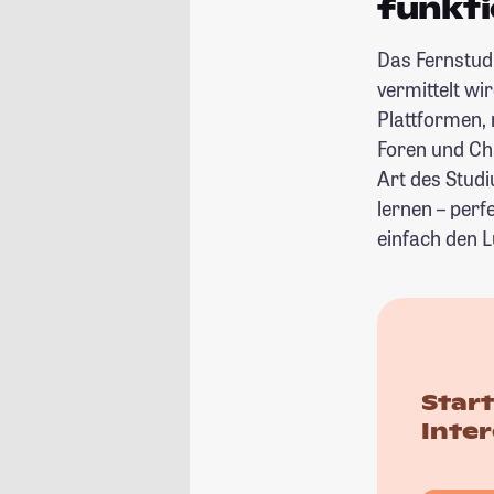
funkti
Das Fernstud
vermittelt wi
Plattformen, 
Foren und Ch
Art des Studi
lernen – perf
einfach den L
Star
Inte