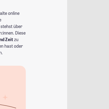
alte online
e
 stehst über
:innen. Diese
nd Zeit
zu
gen hast oder
n.