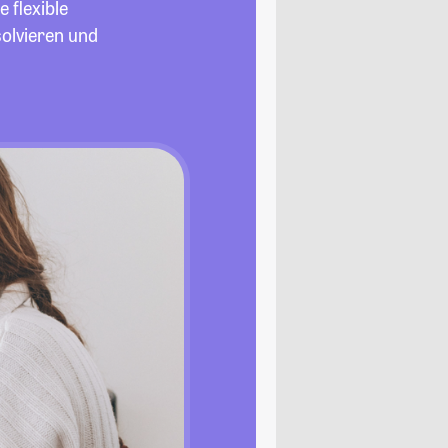
 flexible
olvieren und