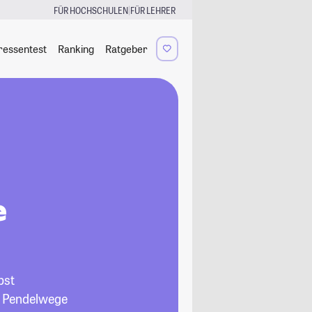
|
FÜR HOCHSCHULEN
FÜR LEHRER
ressentest
Ranking
Ratgeber
e
bst
e Pendelwege