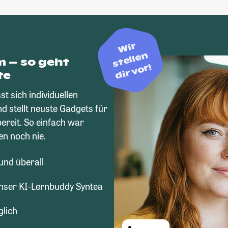
Wir
stellen
m – so geht
dir vor!
te
t sich individuellen
d stellt neuste Gadgets für
bereit. So einfach war
n noch nie.
und überall
unser KI-Lernbuddy Syntea
glich