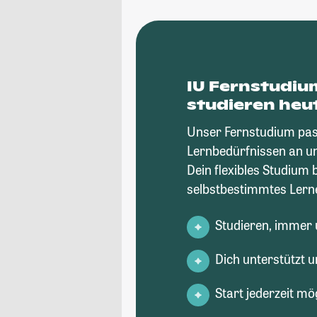
IU Fernstudiu
studieren heu
Unser Fernstudium pass
Lernbedürfnissen an un
Dein flexibles Studium 
selbstbestimmtes Lerne
Studieren, immer 
Dich unterstützt 
Start jederzeit mö