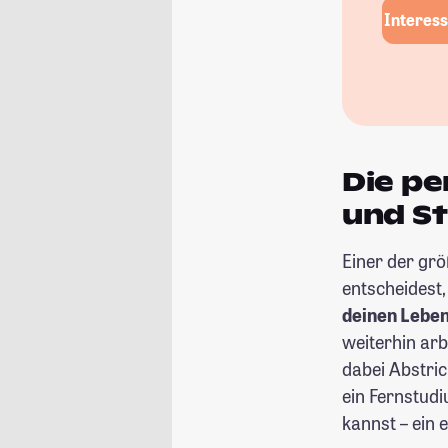
Interess
Die pe
und S
Einer der größ
entscheidest
deinen Lebe
weiterhin ar
dabei Abstri
ein Fernstudi
kannst – ein 