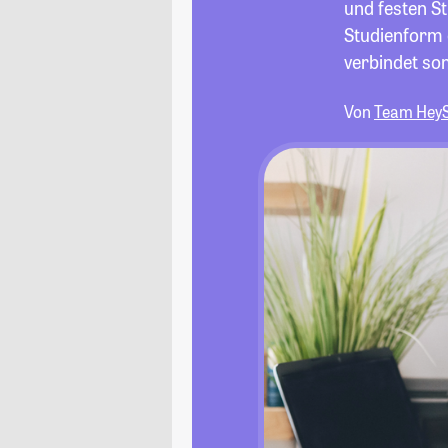
und festen S
Studienform 
verbindet som
Von
Team Hey