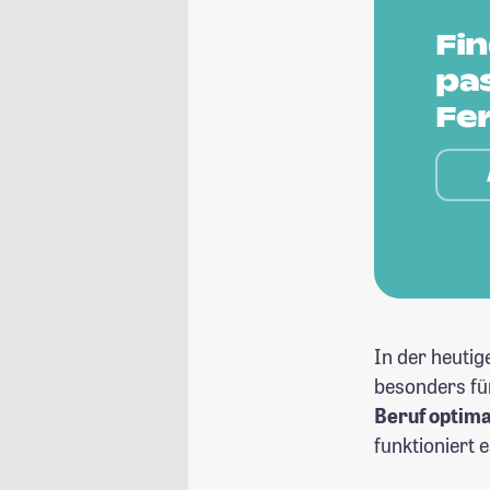
Fi
pa
Fe
In der heutig
besonders für
Beruf optima
funktioniert 