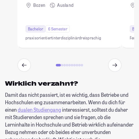
Bozen
Ausland
Bachelor
6 Semester
Bac
praxisorientiert
interdisziplinär
dreisprachig
Fern
Wirklich verzahnt?
Damit das nicht passiert, ist es wichtig, dass Betriebe und
Hochschulen eng zusammenarbeiten. Wenn du dich für
einen
dualen Studiengang
interessierst, solltest du daher
mit Studierenden sprechen und sie fragen, ob die
Lerninhalte in Hochschule und Betrieb wirklich aufeinander
Bezug nehmen oder ob beides eher unverbunden