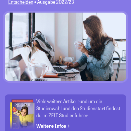
Entscheiden
Ausgabe 2022/23
Viele weitere Artikel rund um die
Studienwahl und den Studienstart
findest
du im ZEIT Studienführer.
Weitere Infos