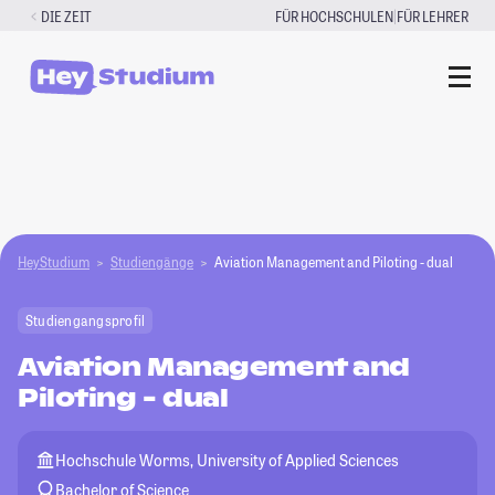
Zum
|
DIE ZEIT
FÜR HOCHSCHULEN
FÜR LEHRER
Inhalt
springen
HeyStudium
Studiengänge
Aviation Management and Piloting - dual
Studiengangsprofil
Aviation Management and
Piloting - dual
Hochschule Worms, University of Applied Sciences
Bachelor of Science