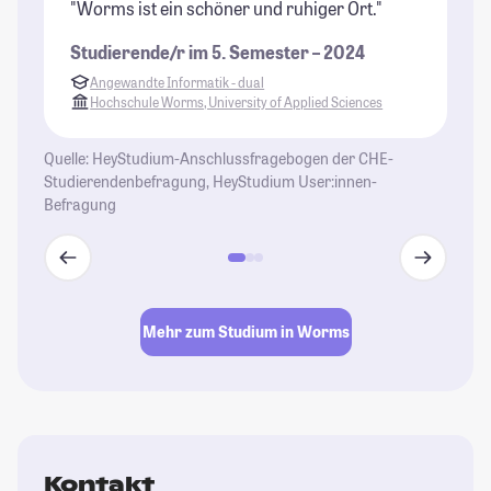
"Worms ist ein schöner und ruhiger Ort."
"E
Ge
Studierende/r im 5. Semester – 2024
mi
Angewandte Informatik - dual
St
Hochschule Worms, University of Applied Sciences
Quelle: HeyStudium-Anschlussfragebogen der CHE-
Studierendenbefragung, HeyStudium User:innen-
Befragung
Mehr zum Studium in Worms
Kontakt