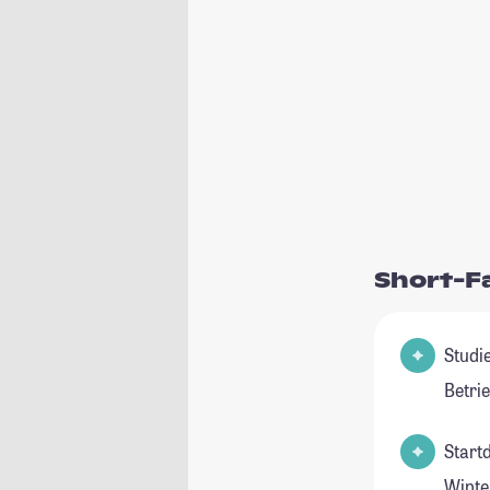
Short-F
Studie
Betri
Start
Winte