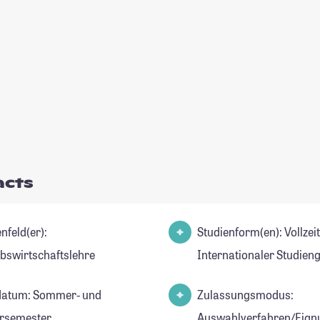
acts
nfeld(er):
Studienform(en): Vollzei
ebswirtschaftslehre
Internationaler Studien
datum: Sommer- und
Zulassungsmodus:
rsemester
Auswahlverfahren/Eign