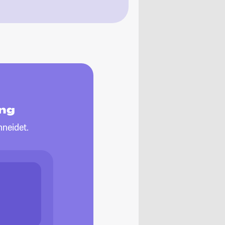
ing
neidet.