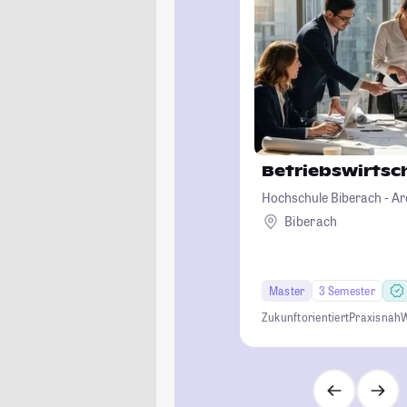
Betriebswirtsc
Hochschule Biberach - Ar
Betriebswirtschaft und B
Biberach
Master
3 Semester
Zukunftorientiert
Praxisnah
W