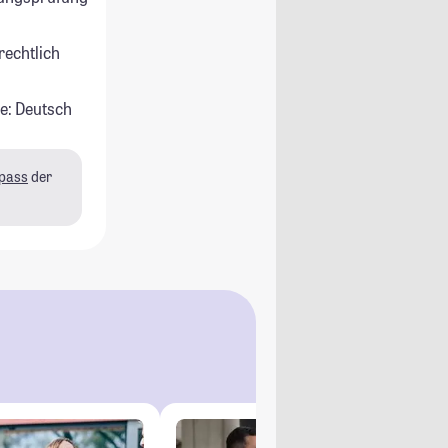
rechtlich
e: Deutsch
pass
der