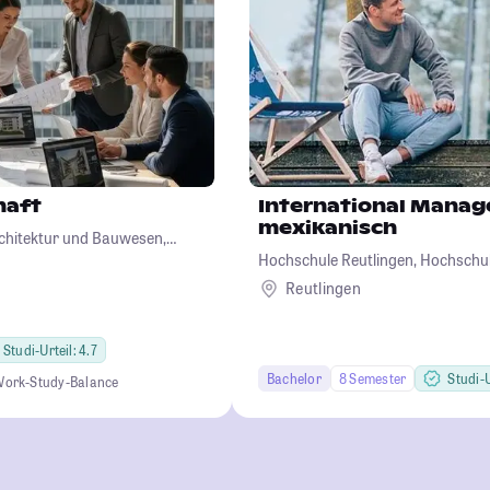
haft
International Manag
mexikanisch
chitektur und Bauwesen,
Hochschule Reutlingen, Hochschul
iotechnologie
Wirtschaft-Informatik-Design
Reutlingen
Studi-Urteil: 4.7
Bachelor
8 Semester
Studi-U
ork-Study-Balance