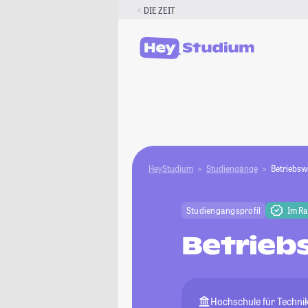
Zum
DIE ZEIT
Inhalt
springen
HeyStudium
Studiengänge
Betriebsw
Studiengangsprofil
Im R
Betrieb
Hochschule für Technik