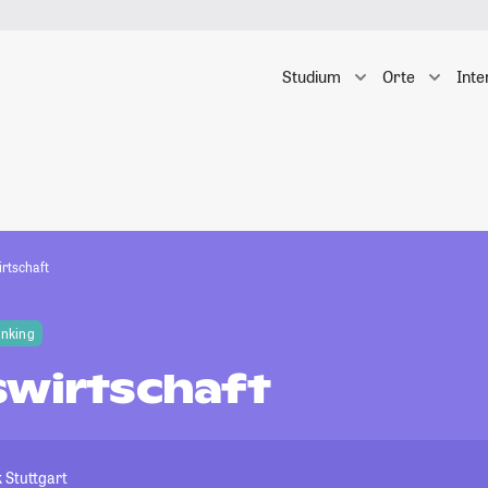
Studium
Orte
Inte
irtschaft
anking
swirtschaft
 Stuttgart