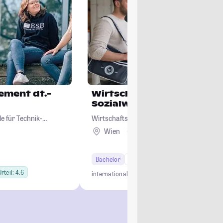
ement dt.-
Wirtschafts- und
Sozialwissenschaften
e für Technik-
Wirtschaftsuniversität Wien
Wien
Ausland
Bachelor
6 Semester
rteil: 4.6
international
Top-Wirtschaftsuni
Studierendens