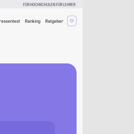
|
FÜR HOCHSCHULEN
FÜR LEHRER
ressentest
Ranking
Ratgeber