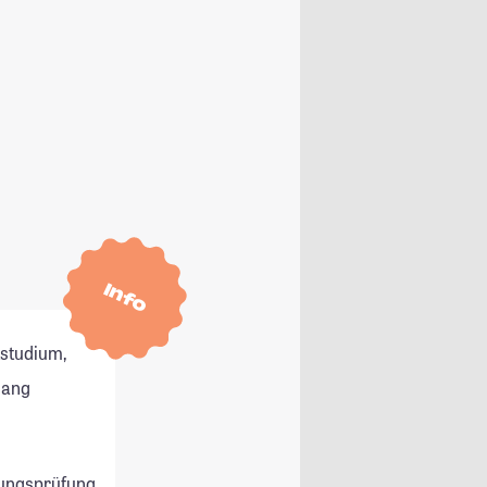
Info
tstudium,
gang
ungsprüfung