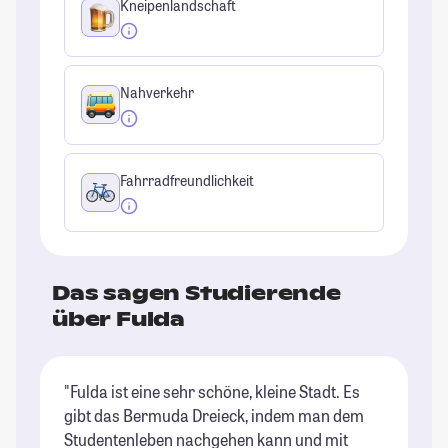
Kneipenlandschaft
Nahverkehr
Fahrradfreundlichkeit
Das sagen Studierende
über Fulda
"Fulda ist eine sehr schöne, kleine Stadt. Es
"F
gibt das Bermuda Dreieck, indem man dem
Al
Studentenleben nachgehen kann und mit
Re