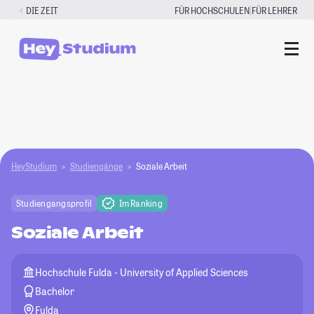
Zum
|
DIE ZEIT
FÜR HOCHSCHULEN
FÜR LEHRER
Inhalt
springen
HeyStudium
Studiengänge
Soziale Arbeit
Studiengangsprofil
Im Ranking
Soziale Arbeit
Hochschule Fulda - University of Applied Sciences
Bachelor
Fulda