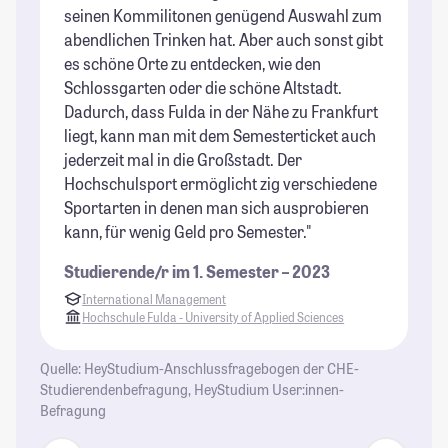
seinen Kommilitonen genügend Auswahl zum
St
abendlichen Trinken hat. Aber auch sonst gibt
un
es schöne Orte zu entdecken, wie den
St
Schlossgarten oder die schöne Altstadt.
Zu
Dadurch, dass Fulda in der Nähe zu Frankfurt
St
liegt, kann man mit dem Semesterticket auch
jederzeit mal in die Großstadt. Der
Hochschulsport ermöglicht zig verschiedene
Sportarten in denen man sich ausprobieren
kann, für wenig Geld pro Semester."
Studierende/r im 1. Semester – 2023
International Management
Hochschule Fulda - University of Applied Sciences
Quelle: HeyStudium-Anschlussfragebogen der CHE-
Studierendenbefragung, HeyStudium User:innen-
Befragung