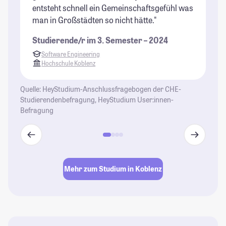
entsteht schnell ein Gemeinschaftsgefühl was
Wo
man in Großstädten so nicht hätte."
be
Zi
Studierende/r im 3. Semester – 2024
Ho
Software Engineering
Ve
Hochschule Koblenz
St
Quelle: HeyStudium-Anschlussfragebogen der CHE-
Studierendenbefragung, HeyStudium User:innen-
Befragung
Mehr zum Studium in Koblenz