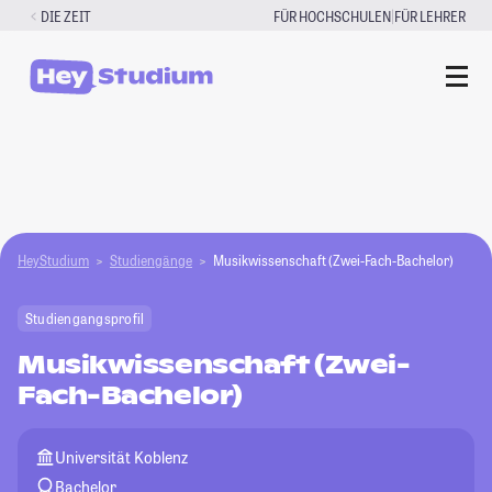
Zum
|
DIE ZEIT
FÜR HOCHSCHULEN
FÜR LEHRER
Inhalt
springen
HeyStudium
Studiengänge
Musikwissenschaft (Zwei-Fach-Bachelor)
Studiengangsprofil
Musikwissenschaft (Zwei-
Fach-Bachelor)
Universität Koblenz
Bachelor