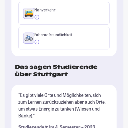
Nahverkehr
Fahrradfreundlichkeit
Das sagen Studierende
über Stuttgart
"Es gibt viele Orte und Möglichkeiten, sich
"S
zum Lernen zurückzuziehen aber auch Orte,
un
um etwas Energie zu tanken (Wiesen und
is
Bänke)."
da
Studierende/r im 4. Semester – 2023
St