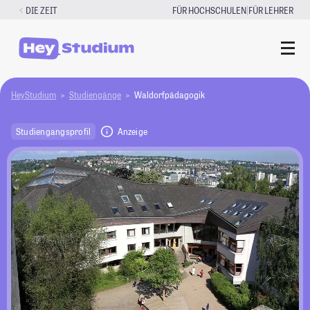
Zum
|
DIE ZEIT
FÜR HOCHSCHULEN
FÜR LEHRER
Inhalt
springen
HeyStudium
Studiengänge
Waldorfpädagogik
Studiengangsprofil
Anzeige