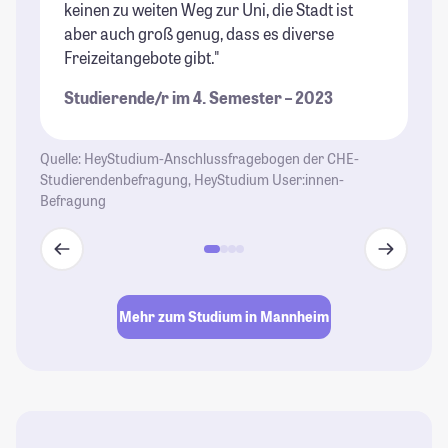
keinen zu weiten Weg zur Uni, die Stadt ist
An
aber auch groß genug, dass es diverse
St
Freizeitangebote gibt."
Studierende/r im 4. Semester – 2023
Quelle: HeyStudium-Anschlussfragebogen der CHE-
Studierendenbefragung, HeyStudium User:innen-
Befragung
Mehr zum Studium in Mannheim