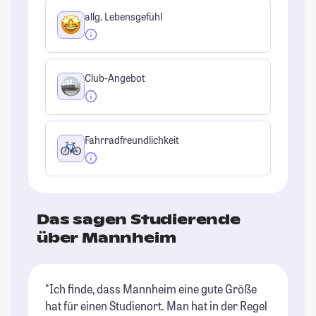
allg. Lebensgefühl
Club-Angebot
Fahrradfreundlichkeit
Das sagen Studierende
über Mannheim
"Ich finde, dass Mannheim eine gute Größe
"S
hat für einen Studienort. Man hat in der Regel
Fr