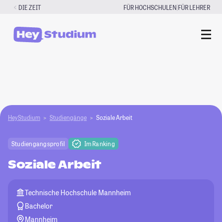
Zum
|
DIE ZEIT
FÜR HOCHSCHULEN
FÜR LEHRER
Inhalt
springen
HeyStudium
Studiengänge
Soziale Arbeit
Studiengangsprofil
Im Ranking
Soziale Arbeit
Technische Hochschule Mannheim
Bachelor
Mannheim