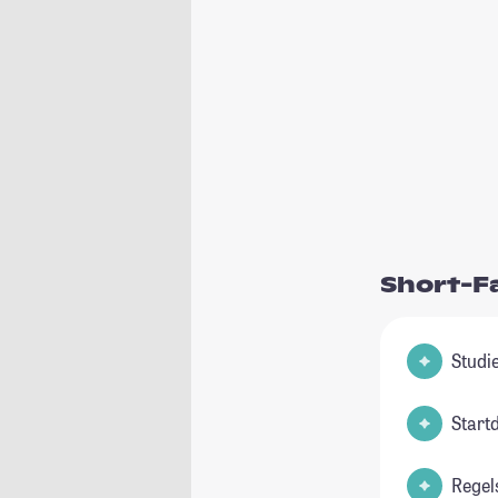
Short-F
Start
Regel