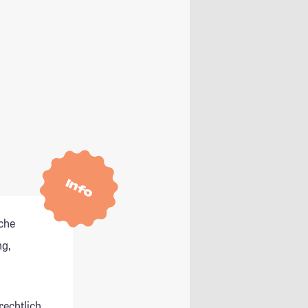
Info
che
g,
rechtlich