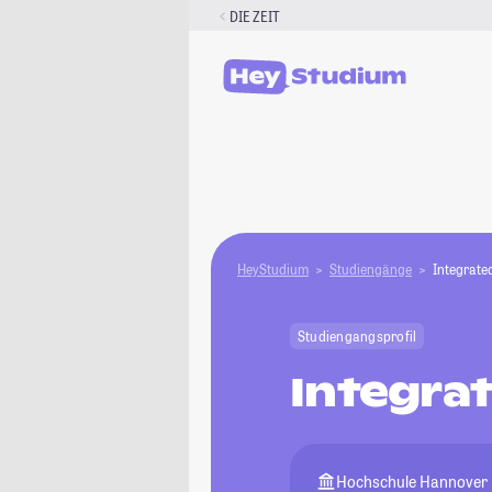
Zum
DIE ZEIT
Inhalt
springen
HeyStudium
Studiengänge
Integrate
Studiengangsprofil
Integra
Hochschule Hannover