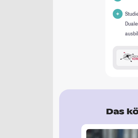
Studi
Duale
ausbi
Das kö