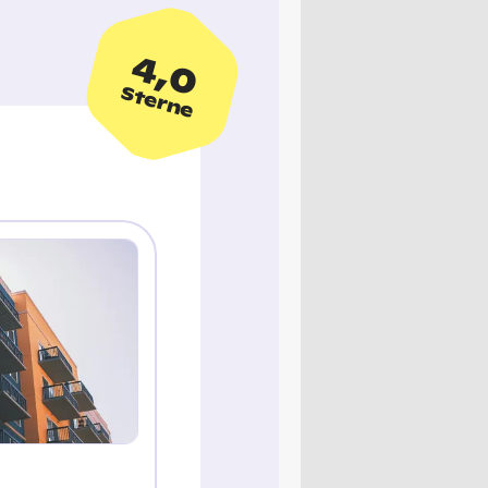
4,0
Sterne