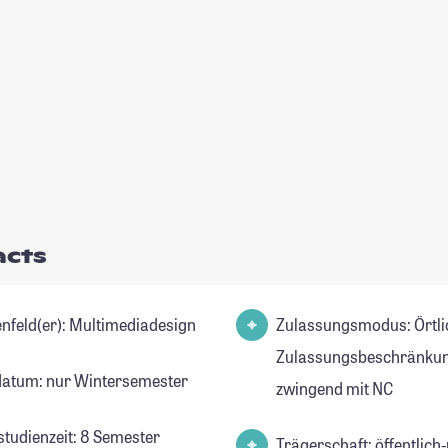
acts
Studienfeld(er): Multimediadesign
Zulassungsmodus: Örtli
Zulassungsbeschränkun
datum: nur Wintersemester
zwingend mit NC
studienzeit: 8 Semester
Trägerschaft: öffentlich-