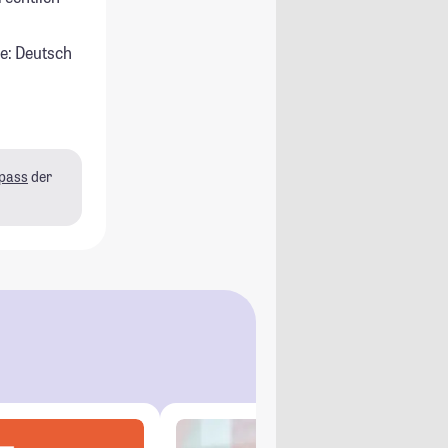
e: Deutsch
pass
der