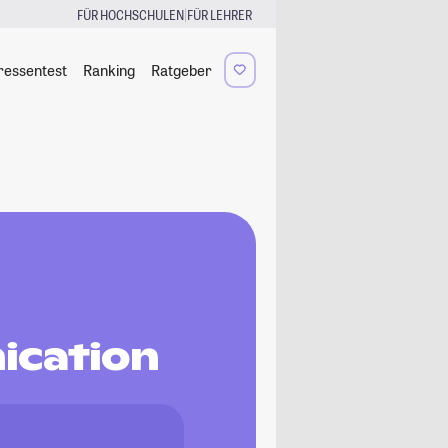
|
FÜR HOCHSCHULEN
FÜR LEHRER
ressentest
Ranking
Ratgeber
ication