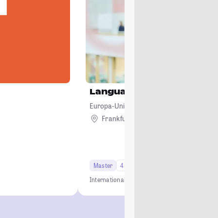
Language and Media Stud
Europa-Universität Viadrina Frankfurt (Od
Frankfurt (Oder)
Master
4 Semester
International
Medienwelt
Gesellschaft